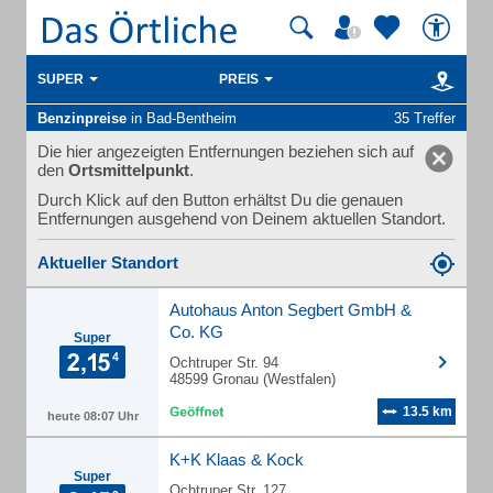
SUPER
PREIS
Benzinpreise
in Bad-Bentheim
35 Treffer
Die hier angezeigten Entfernungen beziehen sich auf
den
Ortsmittelpunkt
.
Durch Klick auf den Button erhältst Du die genauen
Entfernungen ausgehend von Deinem aktuellen Standort.
Aktueller Standort
Autohaus Anton Segbert GmbH &
Co. KG
Super
Ochtruper Str. 94
48599 Gronau (Westfalen)
13.5 km
heute 08:07 Uhr
K+K Klaas & Kock
Super
Ochtruper Str. 127