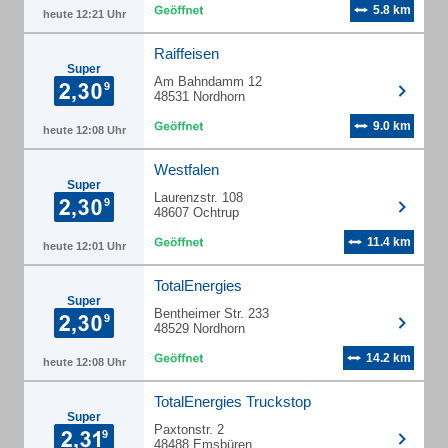
5.8 km
heute 12:21 Uhr
Raiffeisen
Super
Am Bahndamm 12
48531 Nordhorn
9.0 km
heute 12:08 Uhr
Westfalen
Super
Laurenzstr. 108
48607 Ochtrup
11.4 km
heute 12:01 Uhr
TotalEnergies
Super
Bentheimer Str. 233
48529 Nordhorn
14.2 km
heute 12:08 Uhr
TotalEnergies Truckstop
Super
Paxtonstr. 2
48488 Emsbüren