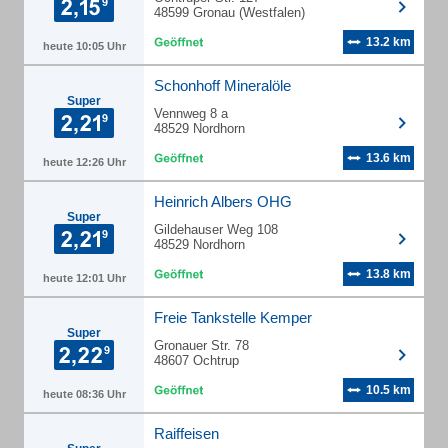
48599 Gronau (Westfalen)
13.2 km
heute 10:05 Uhr
Schonhoff Mineralöle
Super
Vennweg 8 a
48529 Nordhorn
13.6 km
heute 12:26 Uhr
Heinrich Albers OHG
Super
Gildehauser Weg 108
48529 Nordhorn
13.8 km
heute 12:01 Uhr
Freie Tankstelle Kemper
Super
Gronauer Str. 78
48607 Ochtrup
10.5 km
heute 08:36 Uhr
Raiffeisen