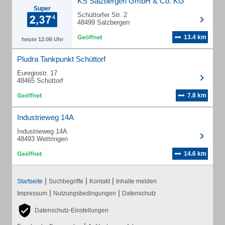
KS Salzbergen GmbH & Co. KG
Super
Schüttorfer Str. 2
48499 Salzbergen
13.4 km
heute 12:06 Uhr
Pludra Tankpunkt Schüttorf
Euregiostr. 17
48465 Schüttorf
7.8 km
Industrieweg 14A
Industrieweg 14A
48493 Wettringen
14.6 km
|
|
|
Startseite
Suchbegriffe
Kontakt
Inhalte melden
|
|
Impressum
Nutzungsbedingungen
Datenschutz
Datenschutz-Einstellungen