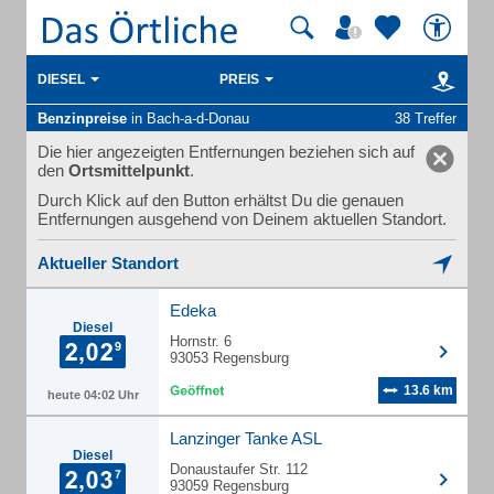
DIESEL
PREIS
Benzinpreise
in Bach-a-d-Donau
38 Treffer
Die hier angezeigten Entfernungen beziehen sich auf
den
Ortsmittelpunkt
.
Durch Klick auf den Button erhältst Du die genauen
Entfernungen ausgehend von Deinem aktuellen Standort.
Aktueller Standort
Edeka
Diesel
Hornstr. 6
93053 Regensburg
13.6 km
heute 04:02 Uhr
Lanzinger Tanke ASL
Diesel
Donaustaufer Str. 112
93059 Regensburg