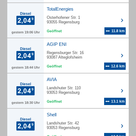
TotalEnergies
Diesel
Osterhofener Str. 1
93055 Regensburg
11.8 km
gestern 19:06 Uhr
AGIP ENI
Diesel
Regensburger Str. 16
93087 Alteglofsheim
12.6 km
gestern 18:44 Uhr
AVIA
Diesel
Landshuter Str. 110
93053 Regensburg
13.1 km
gestern 18:30 Uhr
Shell
Diesel
Landshuter Str. 42
93053 Regensburg