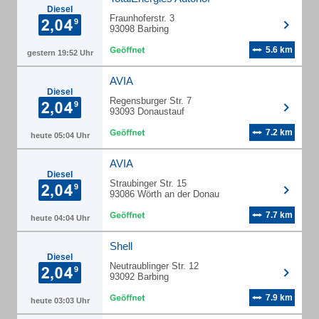
Diesel
Fraunhoferstr. 3
93098 Barbing
5.6 km
gestern 19:52 Uhr
AVIA
Diesel
Regensburger Str. 7
93093 Donaustauf
7.2 km
heute 05:04 Uhr
AVIA
Diesel
Straubinger Str. 15
93086 Wörth an der Donau
7.7 km
heute 04:04 Uhr
Shell
Diesel
Neutraublinger Str. 12
93092 Barbing
7.9 km
heute 03:03 Uhr