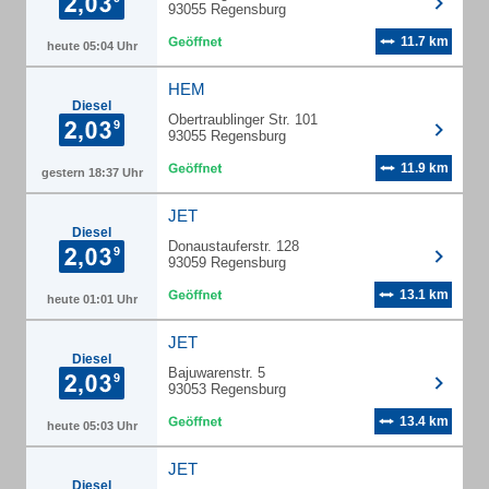
93055 Regensburg
11.7 km
heute 05:04 Uhr
HEM
Diesel
Obertraublinger Str. 101
93055 Regensburg
11.9 km
gestern 18:37 Uhr
JET
Diesel
Donaustauferstr. 128
93059 Regensburg
13.1 km
heute 01:01 Uhr
JET
Diesel
Bajuwarenstr. 5
93053 Regensburg
13.4 km
heute 05:03 Uhr
JET
Diesel