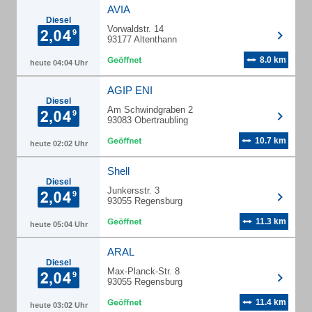
AVIA
Diesel
Vorwaldstr. 14
93177 Altenthann
8.0 km
heute 04:04 Uhr
AGIP ENI
Diesel
Am Schwindgraben 2
93083 Obertraubling
10.7 km
heute 02:02 Uhr
Shell
Diesel
Junkersstr. 3
93055 Regensburg
11.3 km
heute 05:04 Uhr
ARAL
Diesel
Max-Planck-Str. 8
93055 Regensburg
11.4 km
heute 03:02 Uhr