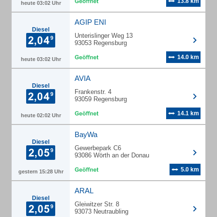
13.8 km
heute 03:02 Uhr
AGIP ENI
Diesel
Unterislinger Weg 13
93053 Regensburg
14.0 km
heute 03:02 Uhr
AVIA
Diesel
Frankenstr. 4
93059 Regensburg
14.1 km
heute 02:02 Uhr
BayWa
Diesel
Gewerbepark C6
93086 Wörth an der Donau
5.0 km
gestern 15:28 Uhr
ARAL
Diesel
Gleiwitzer Str. 8
93073 Neutraubling