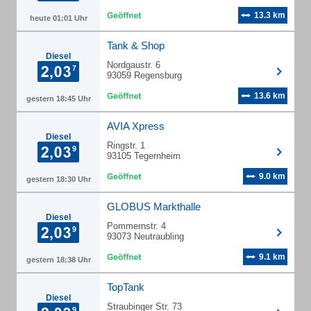
13.3 km
heute 01:01 Uhr
Tank & Shop
Diesel
Nordgaustr. 6
93059 Regensburg
13.6 km
gestern 18:45 Uhr
AVIA Xpress
Diesel
Ringstr. 1
93105 Tegernheim
9.0 km
gestern 18:30 Uhr
GLOBUS Markthalle
Diesel
Pommernstr. 4
93073 Neutraubling
9.1 km
gestern 18:38 Uhr
TopTank
Diesel
Straubinger Str. 73