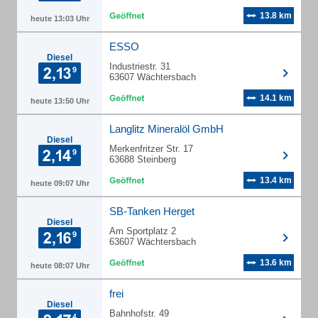
13.8 km
heute 13:03 Uhr
ESSO
Diesel
Industriestr. 31
63607 Wächtersbach
14.1 km
heute 13:50 Uhr
Langlitz Mineralöl GmbH
Diesel
Merkenfritzer Str. 17
63688 Steinberg
13.4 km
heute 09:07 Uhr
SB-Tanken Herget
Diesel
Am Sportplatz 2
63607 Wächtersbach
13.6 km
heute 08:07 Uhr
frei
Diesel
Bahnhofstr. 49