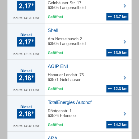
Gelnhäuser Str. 17
63505 Langenselbold
13.7 km
heute 14:26 Uhr
Shell
Diesel
Am Nesselbusch 2
63505 Langenselbold
13.9 km
heute 13:39 Uhr
AGIP ENI
Diesel
Hanauer Landstr. 75
63571 Gelnhausen
12.3 km
heute 14:17 Uhr
TotalEnergies Autohof
Diesel
Röntgenstr. 1
63526 Erlensee
14.2 km
heute 14:48 Uhr
ARAL