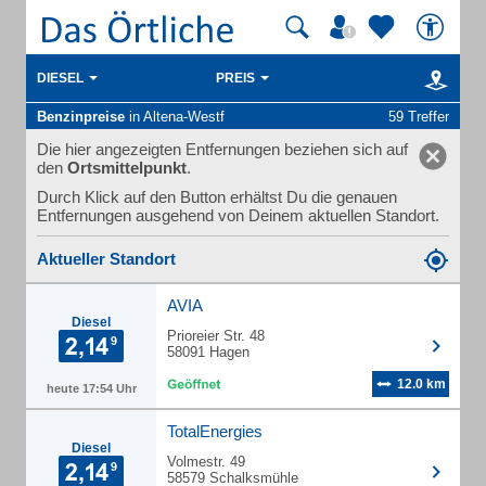
DIESEL
PREIS
Benzinpreise
in Altena-Westf
59 Treffer
Die hier angezeigten Entfernungen beziehen sich auf
den
Ortsmittelpunkt
.
Durch Klick auf den Button erhältst Du die genauen
Entfernungen ausgehend von Deinem aktuellen Standort.
Aktueller Standort
AVIA
Diesel
Prioreier Str. 48
58091 Hagen
12.0 km
heute 17:54 Uhr
TotalEnergies
Diesel
Volmestr. 49
58579 Schalksmühle