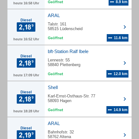
8.9 km
heute 16:58 Uhr
ARAL
Diesel
Talstr. 161
58515 Lüdenscheid
11.6 km
heute 16:52 Uhr
bft-Station Ralf Ibele
Diesel
Lennestr. 55
58840 Plettenberg
12.0 km
heute 17:09 Uhr
Shell
Diesel
Karl-Ernst-Osthaus-Str. 77
58093 Hagen
14.9 km
heute 18:28 Uhr
ARAL
Diesel
Bahnhofstr. 32
58762 Altena