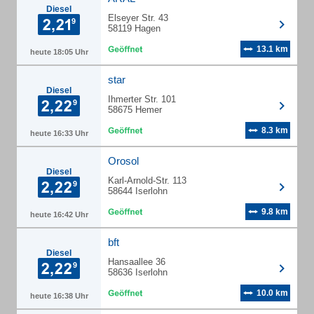
Diesel
Elseyer Str. 43
58119 Hagen
13.1 km
heute 18:05 Uhr
star
Diesel
Ihmerter Str. 101
58675 Hemer
8.3 km
heute 16:33 Uhr
Orosol
Diesel
Karl-Arnold-Str. 113
58644 Iserlohn
9.8 km
heute 16:42 Uhr
bft
Diesel
Hansaallee 36
58636 Iserlohn
10.0 km
heute 16:38 Uhr