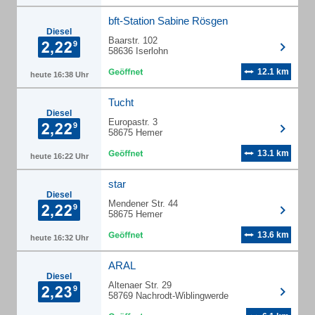
bft-Station Sabine Rösgen
Diesel
Baarstr. 102
58636 Iserlohn
12.1 km
heute 16:38 Uhr
Tucht
Diesel
Europastr. 3
58675 Hemer
13.1 km
heute 16:22 Uhr
star
Diesel
Mendener Str. 44
58675 Hemer
13.6 km
heute 16:32 Uhr
ARAL
Diesel
Altenaer Str. 29
58769 Nachrodt-Wiblingwerde