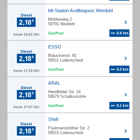
bft-Station Avdibegovic Werdohl
Diesel
Mühlenweg 2
58791 Werdohl
6.8 km
heute 16:51 Uhr
ESSO
Diesel
Bräuckenstr. 81
58511 Lüdenscheid
8.0 km
heute 17:10 Uhr
ARAL
Diesel
Heedfelder Str. 14
58579 Schalksmühle
8.1 km
heute 17:07 Uhr
Shell
Diesel
Paulmannshöher Str. 2
58515 Lüdenscheid