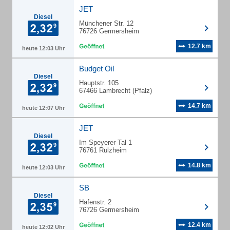
JET
Diesel
Münchener Str. 12
76726 Germersheim
12.7 km
heute 12:03 Uhr
Budget Oil
Diesel
Hauptstr. 105
67466 Lambrecht (Pfalz)
14.7 km
heute 12:07 Uhr
JET
Diesel
Im Speyerer Tal 1
76761 Rülzheim
14.8 km
heute 12:03 Uhr
SB
Diesel
Hafenstr. 2
76726 Germersheim
12.4 km
heute 12:02 Uhr