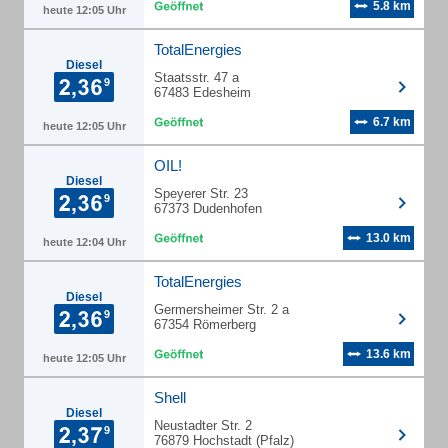
5.8 km
heute 12:05 Uhr
TotalEnergies
Diesel
Staatsstr. 47 a
67483 Edesheim
6.7 km
heute 12:05 Uhr
OIL!
Diesel
Speyerer Str. 23
67373 Dudenhofen
13.0 km
heute 12:04 Uhr
TotalEnergies
Diesel
Germersheimer Str. 2 a
67354 Römerberg
13.6 km
heute 12:05 Uhr
Shell
Diesel
Neustadter Str. 2
76879 Hochstadt (Pfalz)