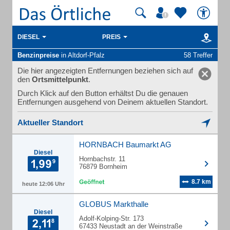
DIESEL
PREIS
Benzinpreise
in Altdorf-Pfalz
58 Treffer
Die hier angezeigten Entfernungen beziehen sich auf
den
Ortsmittelpunkt
.
Durch Klick auf den Button erhältst Du die genauen
Entfernungen ausgehend von Deinem aktuellen Standort.
Aktueller Standort
HORNBACH Baumarkt AG
Diesel
Hornbachstr. 11
76879 Bornheim
8.7 km
heute 12:06 Uhr
GLOBUS Markthalle
Diesel
Adolf-Kolping-Str. 173
67433 Neustadt an der Weinstraße