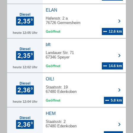
ELAN
Diesel
Hafenstr. 2 a
76726 Germersheim
12.6 km
heute 12:05 Uhr
bft
Diesel
Landauer Str. 71
67346 Speyer
14.6 km
heute 12:02 Uhr
OIL!
Diesel
Staatsstr. 19
67480 Edenkoben
5.8 km
heute 12:04 Uhr
HEM
Diesel
Staatsstr. 2
67480 Edenkoben