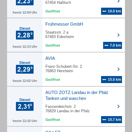
67454 Haßloch
10.0 km
heute 12:04 Uhr
Frühmesser GmbH
Diesel
Staatsstr. 2 a
67483 Edesheim
7.0 km
heute 12:13 Uhr
AVIA
Diesel
Franz-Schubert-Str. 2
76863 Herxheim
15.0 km
heute 12:02 Uhr
AUTO ZOTZ Landau in der Pfalz
Tanken und waschen
Diesel
Fassendeichstr. 2
76829 Landau in der Pfalz
10.7 km
heute 12:10 Uhr