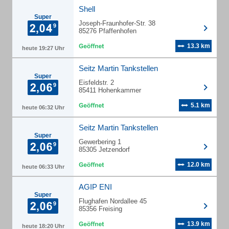
Shell
Super
Joseph-Fraunhofer-Str. 38
85276 Pfaffenhofen
13.3 km
heute 19:27 Uhr
Seitz Martin Tankstellen
Super
Eisfeldstr. 2
85411 Hohenkammer
5.1 km
heute 06:32 Uhr
Seitz Martin Tankstellen
Super
Gewerbering 1
85305 Jetzendorf
12.0 km
heute 06:33 Uhr
AGIP ENI
Super
Flughafen Nordallee 45
85356 Freising
13.9 km
heute 18:20 Uhr