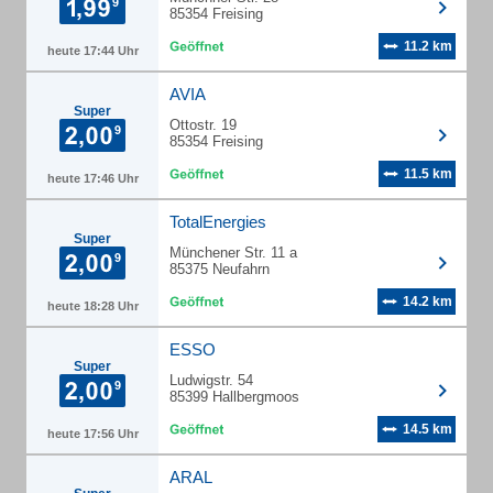
85354 Freising
11.2 km
heute 17:44 Uhr
AVIA
Super
Ottostr. 19
85354 Freising
11.5 km
heute 17:46 Uhr
TotalEnergies
Super
Münchener Str. 11 a
85375 Neufahrn
14.2 km
heute 18:28 Uhr
ESSO
Super
Ludwigstr. 54
85399 Hallbergmoos
14.5 km
heute 17:56 Uhr
ARAL