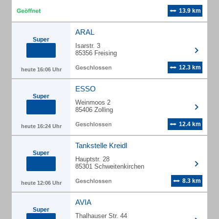
13.9 km
ARAL
Super
Isarstr. 3
85356 Freising
12.3 km
heute 16:06 Uhr
ESSO
Super
Weinmoos 2
85406 Zolling
12.4 km
heute 16:24 Uhr
Tankstelle Kreidl
Super
Hauptstr. 28
85301 Schweitenkirchen
8.3 km
heute 12:06 Uhr
AVIA
Super
Thalhauser Str. 44