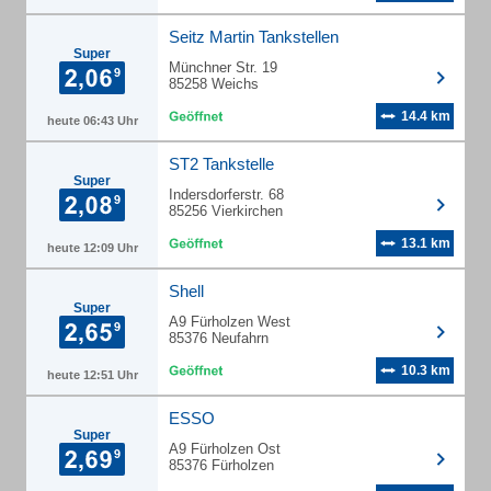
Seitz Martin Tankstellen
Super
Münchner Str. 19
85258 Weichs
14.4 km
heute 06:43 Uhr
ST2 Tankstelle
Super
Indersdorferstr. 68
85256 Vierkirchen
13.1 km
heute 12:09 Uhr
Shell
Super
A9 Fürholzen West
85376 Neufahrn
10.3 km
heute 12:51 Uhr
ESSO
Super
A9 Fürholzen Ost
85376 Fürholzen