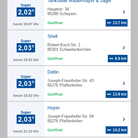
Tankstelle Mauermayer & Jäger
Super
Hauptstr. 34
85298 Scheyern
13.7 km
heute 19:47 Uhr
Shell
Super
Robert-Koch-Str. 1
85301 Schweitenkirchen
8.9 km
heute 19:32 Uhr
Deltin
Super
Joseph-Fraunhofer-Str. 43
85276 Pfaffenhofen
13.9 km
heute 19:22 Uhr
Hoyer
Super
Joseph-Fraunhofer-Str. 59
85276 Pfaffenhofen
14.2 km
heute 21:10 Uhr