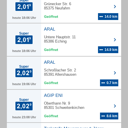
Super
Grünecker Str. 6
85375 Neufahrn
14.0 km
heute 18:06 Uhr
ARAL
Super
Untere Hauptstr. 11
85386 Eching
14.9 km
heute 18:06 Uhr
ARAL
Super
Schroßlacher Str. 2
85391 Allershausen
0.7 km
heute 19:06 Uhr
AGIP ENI
Super
Oberthann Nr. 9
85301 Schweitenkirchen
8.6 km
heute 23:08 Uhr