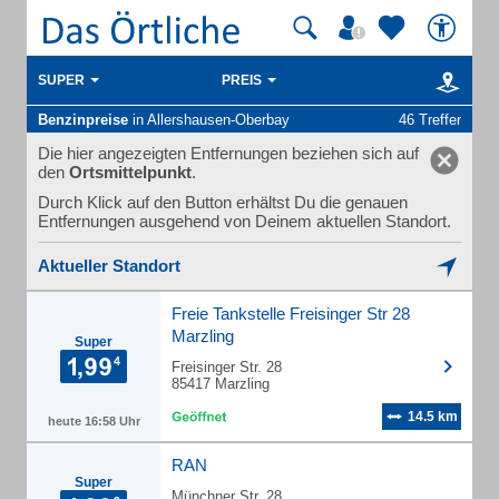
SUPER
PREIS
Benzinpreise
in Allershausen-Oberbay
46 Treffer
Die hier angezeigten Entfernungen beziehen sich auf
den
Ortsmittelpunkt
.
Durch Klick auf den Button erhältst Du die genauen
Entfernungen ausgehend von Deinem aktuellen Standort.
Aktueller Standort
Freie Tankstelle Freisinger Str 28
Marzling
Super
Freisinger Str. 28
85417 Marzling
14.5 km
heute 16:58 Uhr
RAN
Super
Münchner Str. 28