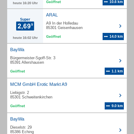
10.6 km
heute 16:20 Uhr
ARAL
Super
A9 In der Holledau
85301 Geisenhausen
14.0 km
heute 16:02 Uhr
BayWa
Bürgermeister-Sgoff-Str. 3
85391 Allershausen
1.1 km
MCM GmbH Erotic Markt A9
Liebigstr. 2
85301 Schweitenkirchen
9.0 km
BayWa
Dieselstr. 29
85386 Eching