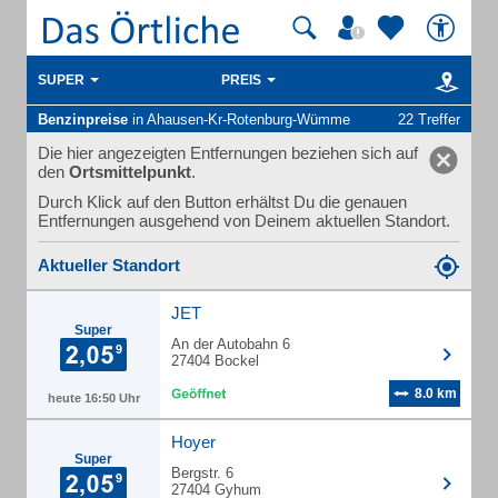
SUPER
PREIS
Benzinpreise
in Ahausen-Kr-Rotenburg-Wümme
22 Treffer
Die hier angezeigten Entfernungen beziehen sich auf
den
Ortsmittelpunkt
.
Durch Klick auf den Button erhältst Du die genauen
Entfernungen ausgehend von Deinem aktuellen Standort.
Aktueller Standort
JET
Super
An der Autobahn 6
27404 Bockel
8.0 km
heute 16:50 Uhr
Hoyer
Super
Bergstr. 6
27404 Gyhum