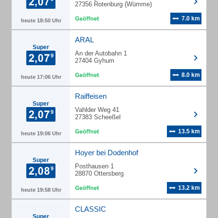
27356 Rotenburg (Wümme)
7.0 km
heute 18:50 Uhr
ARAL
Super
An der Autobahn 1
27404 Gyhum
8.0 km
heute 17:06 Uhr
Raiffeisen
Super
Vahlder Weg 41
27383 Scheeßel
13.5 km
heute 19:06 Uhr
Hoyer bei Dodenhof
Super
Posthausen 1
28870 Ottersberg
13.2 km
heute 19:58 Uhr
CLASSIC
Super