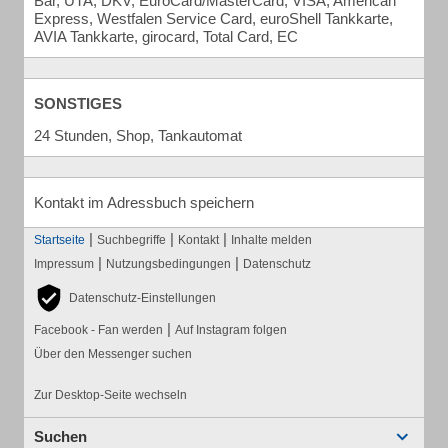
Bar, UTA, DKV, EuroCard/MasterCard, VISA, American
Express, Westfalen Service Card, euroShell Tankkarte,
AVIA Tankkarte, girocard, Total Card, EC
SONSTIGES
24 Stunden, Shop, Tankautomat
Kontakt im Adressbuch speichern
|
|
|
Startseite
Suchbegriffe
Kontakt
Inhalte melden
|
|
Impressum
Nutzungsbedingungen
Datenschutz
Datenschutz-Einstellungen
|
Facebook - Fan werden
Auf Instagram folgen
Über den Messenger suchen
Zur Desktop-Seite wechseln
Suchen