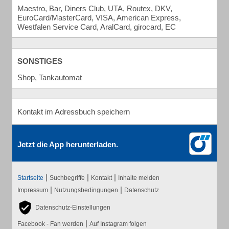
Maestro, Bar, Diners Club, UTA, Routex, DKV,
EuroCard/MasterCard, VISA, American Express,
Westfalen Service Card, AralCard, girocard, EC
SONSTIGES
Shop, Tankautomat
Kontakt im Adressbuch speichern
Jetzt die App herunterladen.
|
|
|
Startseite
Suchbegriffe
Kontakt
Inhalte melden
|
|
Impressum
Nutzungsbedingungen
Datenschutz
Datenschutz-Einstellungen
|
Facebook - Fan werden
Auf Instagram folgen