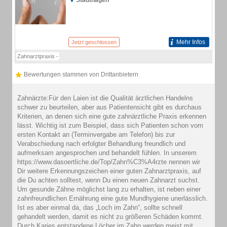
Stadthagen
Mehr Infos
Jetzt geschlossen
Zahnarztpraxis -
Bewertungen stammen von Drittanbietern
Zahnärzte:Für den Laien ist die Qualität ärztlichen Handelns
schwer zu beurteilen, aber aus Patientensicht gibt es durchaus
Kriterien, an denen sich eine gute zahnärztliche Praxis erkennen
lässt. Wichtig ist zum Beispiel, dass sich Patienten schon vom
ersten Kontakt an (Terminvergabe am Telefon) bis zur
Verabschiedung nach erfolgter Behandlung freundlich und
aufmerksam angesprochen und behandelt fühlen. In unserem
https://www.dasoertliche.de/Top/Zahn%C3%A4rzte nennen wir
Dir weitere Erkennungszeichen einer guten Zahnarztpraxis, auf
die Du achten solltest, wenn Du einen neuen Zahnarzt suchst.
Um gesunde Zähne möglichst lang zu erhalten, ist neben einer
zahnfreundlichen Ernährung eine gute Mundhygiene unerlässlich.
Ist es aber einmal da, das „Loch im Zahn“, sollte schnell
gehandelt werden, damit es nicht zu größeren Schäden kommt.
Durch Karies entstandene Löcher im Zahn werden meist mit