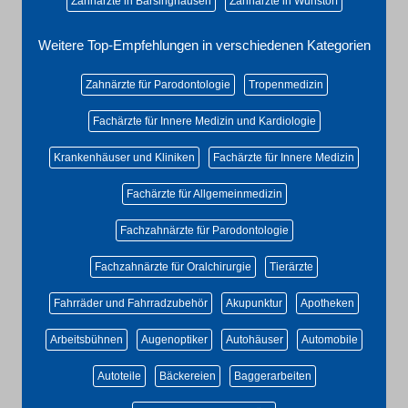
Zahnärzte in Barsinghausen
Zahnärzte in Wunstorf
Weitere Top-Empfehlungen in verschiedenen Kategorien
Zahnärzte für Parodontologie
Tropenmedizin
Fachärzte für Innere Medizin und Kardiologie
Krankenhäuser und Kliniken
Fachärzte für Innere Medizin
Fachärzte für Allgemeinmedizin
Fachzahnärzte für Parodontologie
Fachzahnärzte für Oralchirurgie
Tierärzte
Fahrräder und Fahrradzubehör
Akupunktur
Apotheken
Arbeitsbühnen
Augenoptiker
Autohäuser
Automobile
Autoteile
Bäckereien
Baggerarbeiten