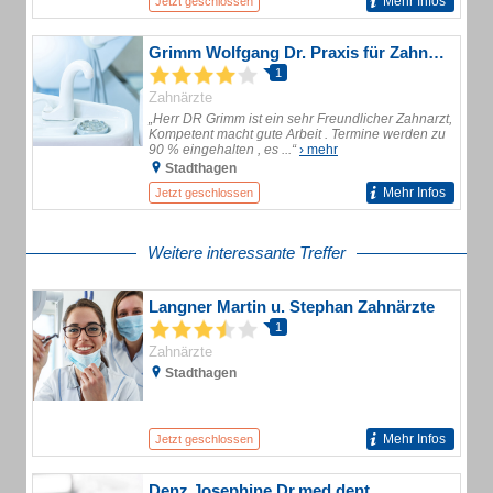
Mehr Infos
Jetzt geschlossen
Grimm Wolfgang Dr. Praxis für Zahnmedizin
1
Zahnärzte
„Herr DR Grimm ist ein sehr Freundlicher Zahnarzt,
Kompetent macht gute Arbeit . Termine werden zu
90 % eingehalten , es ...“
› mehr
Stadthagen
Mehr Infos
Jetzt geschlossen
Weitere interessante Treffer
Langner Martin u. Stephan Zahnärzte
1
Zahnärzte
Stadthagen
Mehr Infos
Jetzt geschlossen
Denz Josephine Dr.med.dent.