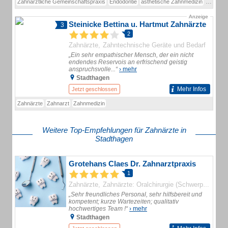
Zahnärztliche Gemeinschaftspraxis
Endodontie
ästhetische Zahnmedizin
Implanto
Anzeige
Steinicke Bettina u. Hartmut Zahnärzte
3
2
Zahnärzte
Zahntechnische Geräte und Bedarf
„Ein sehr empathischer Mensch, der ein nicht
endendes Reservois an erfrischend geistig
anspruchsvolle...“
› mehr
Stadthagen
Mehr Infos
Jetzt geschlossen
Zahnärzte
Zahnarzt
Zahnmedizin
Weitere Top-Empfehlungen für Zahnärzte in
Stadthagen
Grotehans Claes Dr. Zahnarztpraxis
1
Zahnärzte
Zahnärzte: Oralchirurgie (Schwerpunkt)
„Sehr freundliches Personal, sehr hilfsbereit und
kompetent; kurze Wartezeiten; qualitativ
hochwertiges Team !“
› mehr
Stadthagen