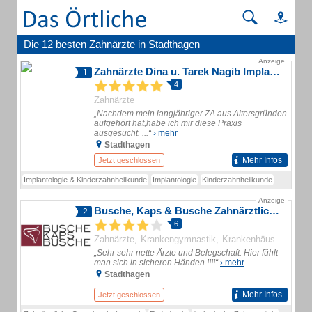
Die 12 besten Zahnärzte in Stadthagen
Anzeige
Zahnärzte Dina u. Tarek Nagib Implantologie & Kinderzahnheilkunde
1
4
Zahnärzte
„Nachdem mein langjähriger ZA aus Altersgründen
aufgehört hat,habe ich mir diese Praxis
ausgesucht. ...“
› mehr
Stadthagen
Mehr Infos
Jetzt geschlossen
Implantologie & Kinderzahnheilkunde
Implantologie
Kinderzahnheilkunde
Professio
Anzeige
Busche, Kaps & Busche Zahnärztliche Gemeinschaftspraxis
2
6
Zahnärzte
Krankengymnastik
Krankenhäuser und Kliniken
„Sehr sehr nette Ärzte und Belegschaft. Hier fühlt
man sich in sicheren Händen !!!!“
› mehr
Stadthagen
Mehr Infos
Jetzt geschlossen