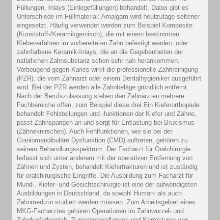
Füllungen, Inlays (Einlegefüllungen) behandelt. Dabei gibt es
Unterschiede im Füllmaterial: Amalgam wird heutzutage seltener
eingesetzt. Häufig verwendet werden zum Beispiel Komposite
(Kunststoff-/Keramikgemisch), die mit einem bestimmten
Klebeverfahren im vorbereiteten Zahn befestigt werden, oder
zahnfarbene Keramik-Inlays, die an die Gegebenheiten der
natürlichen Zahnsubstanz schon sehr nah herankommen.
Vorbeugend gegen Karies wirkt die professionelle Zahnreinigung
(PZR), die vom Zahnarzt oder einem Dentalhygieniker ausgeführt
wird. Bei der PZR werden alle Zahnbeläge gründlich entfernt.
Nach der Berufszulassung stehen den Zahnärzten mehrere
Fachbereiche offen, zum Beispiel diese drei:Ein Kieferorthopäde
behandelt Fehlstellungen und -funktionen der Kiefer und Zähne,
passt Zahnspangen an und sorgt für Entlastung bei Bruxismus
(Zähneknirschen). Auch Fehlfunktionen, wie sie bei der
Craniomandibuläre Dysfunktion (CMD) auftreten, gehören zu
seinem Behandlungsspektrum. Der Facharzt für Oralchirurgie
befasst sich unter anderem mit der operativen Entfernung von
Zähnen und Zysten, behandelt Kieferfrakturen und ist zuständig
für oralchirurgische Eingriffe. Die Ausbildung zum Facharzt für
Mund-, Kiefer- und Gesichtschirurgie ist eine der aufwendigsten
Ausbildungen in Deutschland, da sowohl Human- als auch
Zahnmedizin studiert werden müssen. Zum Arbeitsgebiet eines
MKG-Facharztes gehören Operationen im Zahnwurzel- und
Zahnkieferbereich, Tumorbehandlungen und Korrekturen von