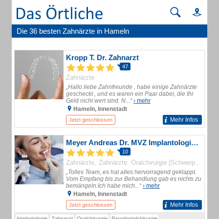
Die 36 besten Zahnärzte in Hameln
Kropp T. Dr. Zahnarzt
47
Zahnärzte
„Hallo liebe Zahnfreunde , habe einige Zahnärzte
gescheckt , und es waren ein Paar dabei, die Ihr
Geld nicht wert sind. N...“
› mehr
Hameln, Innenstadt
Mehr Infos
Jetzt geschlossen
Meyer Andreas Dr. MVZ Implantologie I Oralchirurgie I Mund-, Kiefer- und Gesichtschirurgie
10
Zahnärzte
Zahnärzte: Oralchirurgie (Schwerpunkt)
„Tolles Team, es hat alles hervorragend geklappt.
Vom Empfang bis zur Behandlung gab es nichts zu
bemängeln.Ich habe mich...“
› mehr
Hameln, Innenstadt
Mehr Infos
Jetzt geschlossen
Implantologie
Zahnarzt
Oralchirurgie
Parodontalchirurgie
Zahnfreilegung
Wurzels