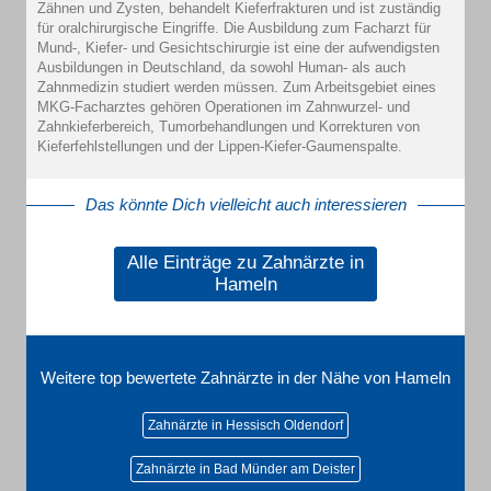
Zähnen und Zysten, behandelt Kieferfrakturen und ist zuständig
für oralchirurgische Eingriffe. Die Ausbildung zum Facharzt für
Mund-, Kiefer- und Gesichtschirurgie ist eine der aufwendigsten
Ausbildungen in Deutschland, da sowohl Human- als auch
Zahnmedizin studiert werden müssen. Zum Arbeitsgebiet eines
MKG-Facharztes gehören Operationen im Zahnwurzel- und
Zahnkieferbereich, Tumorbehandlungen und Korrekturen von
Kieferfehlstellungen und der Lippen-Kiefer-Gaumenspalte.
Das könnte Dich vielleicht auch interessieren
Alle Einträge zu Zahnärzte in
Hameln
Weitere top bewertete Zahnärzte in der Nähe von Hameln
Zahnärzte in Hessisch Oldendorf
Zahnärzte in Bad Münder am Deister