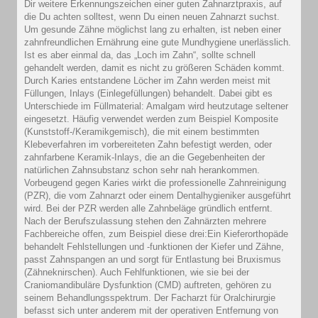
Dir weitere Erkennungszeichen einer guten Zahnarztpraxis, auf
die Du achten solltest, wenn Du einen neuen Zahnarzt suchst.
Um gesunde Zähne möglichst lang zu erhalten, ist neben einer
zahnfreundlichen Ernährung eine gute Mundhygiene unerlässlich.
Ist es aber einmal da, das „Loch im Zahn“, sollte schnell
gehandelt werden, damit es nicht zu größeren Schäden kommt.
Durch Karies entstandene Löcher im Zahn werden meist mit
Füllungen, Inlays (Einlegefüllungen) behandelt. Dabei gibt es
Unterschiede im Füllmaterial: Amalgam wird heutzutage seltener
eingesetzt. Häufig verwendet werden zum Beispiel Komposite
(Kunststoff-/Keramikgemisch), die mit einem bestimmten
Klebeverfahren im vorbereiteten Zahn befestigt werden, oder
zahnfarbene Keramik-Inlays, die an die Gegebenheiten der
natürlichen Zahnsubstanz schon sehr nah herankommen.
Vorbeugend gegen Karies wirkt die professionelle Zahnreinigung
(PZR), die vom Zahnarzt oder einem Dentalhygieniker ausgeführt
wird. Bei der PZR werden alle Zahnbeläge gründlich entfernt.
Nach der Berufszulassung stehen den Zahnärzten mehrere
Fachbereiche offen, zum Beispiel diese drei:Ein Kieferorthopäde
behandelt Fehlstellungen und -funktionen der Kiefer und Zähne,
passt Zahnspangen an und sorgt für Entlastung bei Bruxismus
(Zähneknirschen). Auch Fehlfunktionen, wie sie bei der
Craniomandibuläre Dysfunktion (CMD) auftreten, gehören zu
seinem Behandlungsspektrum. Der Facharzt für Oralchirurgie
befasst sich unter anderem mit der operativen Entfernung von