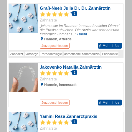
Graß-Neeb Julia Dr. Dr. Zahnärztin
1
Zahnärzte
„Ich musste im Rahmen "notzahnärztlicher Dienst"
die Praxis aufsuchen. Die Ärztin war sehr nett und
fürsorglich und hat s...“
› mehr
Hameln, Afferde
Mehr Infos
Jetzt geschlossen
Zahnarzt
Vorsorge
Parodontologie
ästhetische zahnmedizin
Endodontie
Zahnärz
Jakovenko Natalija Zahnärztin
1
Zahnärzte
Hameln, Innenstadt
Mehr Infos
Jetzt geschlossen
Yamini Reza Zahnarztpraxis
1
Zahnärzte