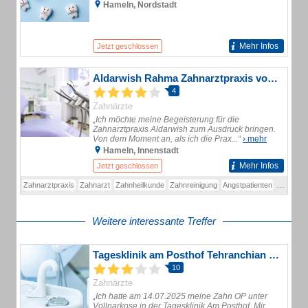
Hameln, Nordstadt
Mehr Infos
Jetzt geschlossen
Aldarwish Rahma Zahnarztpraxis vormals Praxis Bellmer
4
Zahnärzte
„Ich möchte meine Begeisterung für die
Zahnarztpraxis Aldarwish zum Ausdruck bringen.
Von dem Moment an, als ich die Prax...“
› mehr
Hameln, Innenstadt
Mehr Infos
Jetzt geschlossen
Zahnarztpraxis
Zahnarzt
Zahnheilkunde
Zahnreinigung
Angstpatienten
Kinderbe
Weitere interessante Treffer
Tagesklinik am Posthof Tehranchian Shahram Dr.
10
Zahnärzte
„Ich hatte am 14.07.2025 meine Zahn OP unter
Vollnarkose in der Tagesklinik Am Posthof. Mir