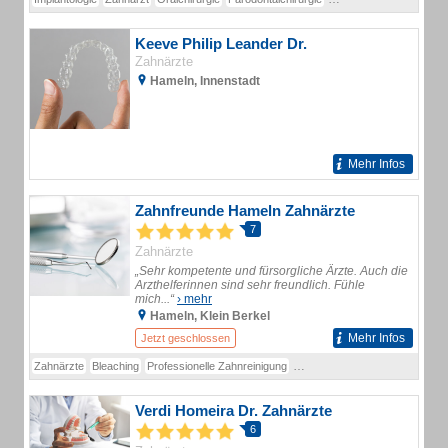
Keeve Philip Leander Dr.
Zahnärzte
Hameln, Innenstadt
Mehr Infos
Zahnfreunde Hameln Zahnärzte
7
Zahnärzte
„Sehr kompetente und fürsorgliche Ärzte. Auch die
Arzthelferinnen sind sehr freundlich. Fühle
mich...“
› mehr
Hameln, Klein Berkel
Mehr Infos
Jetzt geschlossen
Zahnärzte
Bleaching
Professionelle Zahnreinigung
Botox bei Beschwerden des Ka
Verdi Homeira Dr. Zahnärzte
6