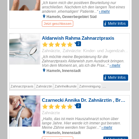
„Ich kann mich der positiven Beurteilung nur
anschließen. Nachdem ich den langen Text eines
anderen ‚ehemaligen‘ Patiente...“
› mehr
Hameln, Gewerbegebiet Süd
Mehr Infos
Jetzt geschlossen
Aldarwish Rahma Zahnarztpraxis
2
Zahnärzte
Zahnärzte: Kinder- und Jugendzahnheilkunde (Schwerpunkt)
„Ich möchte meine Begeisterung für die
Zahnarztpraxis Aldarwish zum Ausdruck bringen.
Von dem Moment an, als ich die Prax...“
› mehr
Hameln, Innenstadt
Mehr Infos
Zahnarztpraxis
Zahnärztin
Zahnheilkunde
Zahnreinigung
Angstpatienten
Kinder
Czarnecki Annika Dr. Zahnärztin , Brecke Till Dr. Zahnarzt , Frenzel Maik Zahnarzt
2
Zahnärzte
„Hallo, das ist mein Hauszahnarzt schon über
lange Jahre. Hier werde ich immer gut beraten.
Meine Zähne werden hier Super...“
› mehr
Hameln, Innenstadt