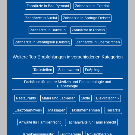
Zahnärzte in Bad Pyrmont
Zahnärzte in Extertal
Zahnärzte in Auetal
Zahnärzte in Springe Deister
Zahnärzte in Barntrup
Zahnärzte in Rinteln
Zahnärzte in Wennigsen (Deister)
Zahnärzte in Obernkirchen
Weitere Top-Empfehlungen in verschiedenen Kategorien
Tankstellen
Schuhwaren
Fußpflege
Fachärzte für Innere Medizin und Endokrinologie und
Diabetologie
Restaurants
Maler und Lackierer
Stoffe
Elektrotechnik
Elektrohandwerk
Massagen
Taxiunternehmen
Tierärzte
Anwälte für Familienrecht
Fachanwälte für Familienrecht
Krankengymnastik
Ergotherapie
Physiotherapie