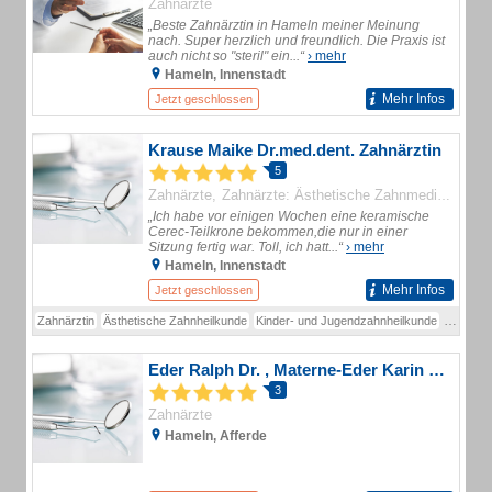
Zahnärzte
„Beste Zahnärztin in Hameln meiner Meinung
nach. Super herzlich und freundlich. Die Praxis ist
auch nicht so "steril" ein...“
› mehr
Hameln, Innenstadt
Mehr Infos
Jetzt geschlossen
Krause Maike Dr.med.dent. Zahnärztin
5
Zahnärzte
Zahnärzte: Ästhetische Zahnmedizin (Schwerpunkt)
„Ich habe vor einigen Wochen eine keramische
Cerec-Teilkrone bekommen,die nur in einer
Sitzung fertig war. Toll, ich hatt...“
› mehr
Hameln, Innenstadt
Mehr Infos
Jetzt geschlossen
Zahnärztin
Ästhetische Zahnheilkunde
Kinder- und Jugendzahnheilkunde
Zahnärz
Eder Ralph Dr. , Materne-Eder Karin Dr. Zahnärzte
3
Zahnärzte
Hameln, Afferde