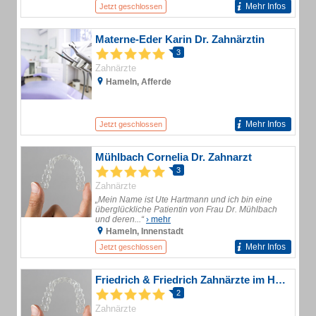
Mehr Infos
Jetzt geschlossen
Materne-Eder Karin Dr. Zahnärztin
3
Zahnärzte
Hameln, Afferde
Mehr Infos
Jetzt geschlossen
Mühlbach Cornelia Dr. Zahnarzt
3
Zahnärzte
„Mein Name ist Ute Hartmann und ich bin eine
überglückliche Patientin von Frau Dr. Mühlbach
und deren...“
› mehr
Hameln, Innenstadt
Mehr Infos
Jetzt geschlossen
Friedrich & Friedrich Zahnärzte im HefeHof
2
Zahnärzte