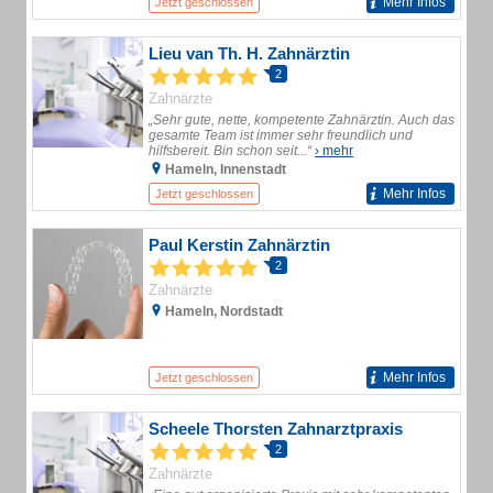
Mehr Infos
Jetzt geschlossen
Lieu van Th. H. Zahnärztin
2
Zahnärzte
„Sehr gute, nette, kompetente Zahnärztin. Auch das
gesamte Team ist immer sehr freundlich und
hilfsbereit. Bin schon seit...“
› mehr
Hameln, Innenstadt
Mehr Infos
Jetzt geschlossen
Paul Kerstin Zahnärztin
2
Zahnärzte
Hameln, Nordstadt
Mehr Infos
Jetzt geschlossen
Scheele Thorsten Zahnarztpraxis
2
Zahnärzte