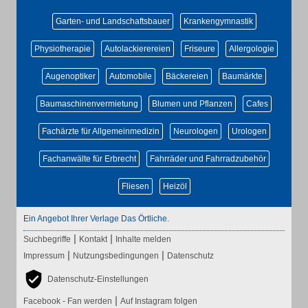
Garten- und Landschaftsbauer
Krankengymnastik
Physiotherapie
Autolackierereien
Friseure
Allergologie
Augenoptiker
Automobile
Bäckereien
Baumärkte
Baumaschinenvermietung
Blumen und Pflanzen
Cafes
Fachärzte für Allgemeinmedizin
Neurologen
Urologen
Fachanwälte für Erbrecht
Fahrräder und Fahrradzubehör
Fliesen
Heizöl
Ein Angebot Ihrer Verlage Das Örtliche.
|
|
Suchbegriffe
Kontakt
Inhalte melden
|
|
Impressum
Nutzungsbedingungen
Datenschutz
Datenschutz-Einstellungen
|
Facebook - Fan werden
Auf Instagram folgen