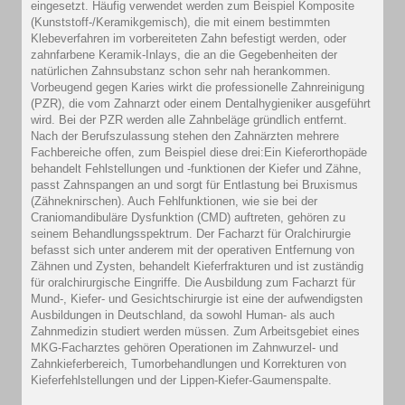
eingesetzt. Häufig verwendet werden zum Beispiel Komposite
(Kunststoff-/Keramikgemisch), die mit einem bestimmten
Klebeverfahren im vorbereiteten Zahn befestigt werden, oder
zahnfarbene Keramik-Inlays, die an die Gegebenheiten der
natürlichen Zahnsubstanz schon sehr nah herankommen.
Vorbeugend gegen Karies wirkt die professionelle Zahnreinigung
(PZR), die vom Zahnarzt oder einem Dentalhygieniker ausgeführt
wird. Bei der PZR werden alle Zahnbeläge gründlich entfernt.
Nach der Berufszulassung stehen den Zahnärzten mehrere
Fachbereiche offen, zum Beispiel diese drei:Ein Kieferorthopäde
behandelt Fehlstellungen und -funktionen der Kiefer und Zähne,
passt Zahnspangen an und sorgt für Entlastung bei Bruxismus
(Zähneknirschen). Auch Fehlfunktionen, wie sie bei der
Craniomandibuläre Dysfunktion (CMD) auftreten, gehören zu
seinem Behandlungsspektrum. Der Facharzt für Oralchirurgie
befasst sich unter anderem mit der operativen Entfernung von
Zähnen und Zysten, behandelt Kieferfrakturen und ist zuständig
für oralchirurgische Eingriffe. Die Ausbildung zum Facharzt für
Mund-, Kiefer- und Gesichtschirurgie ist eine der aufwendigsten
Ausbildungen in Deutschland, da sowohl Human- als auch
Zahnmedizin studiert werden müssen. Zum Arbeitsgebiet eines
MKG-Facharztes gehören Operationen im Zahnwurzel- und
Zahnkieferbereich, Tumorbehandlungen und Korrekturen von
Kieferfehlstellungen und der Lippen-Kiefer-Gaumenspalte.