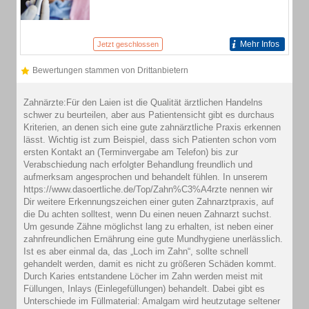
Mehr Infos
Jetzt geschlossen
Bewertungen stammen von Drittanbietern
Zahnärzte:Für den Laien ist die Qualität ärztlichen Handelns
schwer zu beurteilen, aber aus Patientensicht gibt es durchaus
Kriterien, an denen sich eine gute zahnärztliche Praxis erkennen
lässt. Wichtig ist zum Beispiel, dass sich Patienten schon vom
ersten Kontakt an (Terminvergabe am Telefon) bis zur
Verabschiedung nach erfolgter Behandlung freundlich und
aufmerksam angesprochen und behandelt fühlen. In unserem
https://www.dasoertliche.de/Top/Zahn%C3%A4rzte nennen wir
Dir weitere Erkennungszeichen einer guten Zahnarztpraxis, auf
die Du achten solltest, wenn Du einen neuen Zahnarzt suchst.
Um gesunde Zähne möglichst lang zu erhalten, ist neben einer
zahnfreundlichen Ernährung eine gute Mundhygiene unerlässlich.
Ist es aber einmal da, das „Loch im Zahn“, sollte schnell
gehandelt werden, damit es nicht zu größeren Schäden kommt.
Durch Karies entstandene Löcher im Zahn werden meist mit
Füllungen, Inlays (Einlegefüllungen) behandelt. Dabei gibt es
Unterschiede im Füllmaterial: Amalgam wird heutzutage seltener