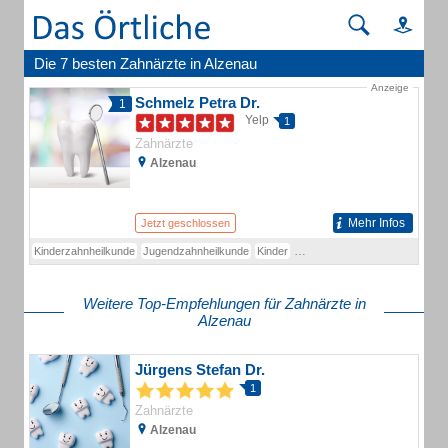
Die 7 besten Zahnärzte in Alzenau
Anzeige
Schmelz Petra Dr.
1
Yelp
1
Zahnärzte
Alzenau
Mehr Infos
Jetzt geschlossen
Kinderzahnheilkunde
Jugendzahnheilkunde
Kinder
Ästhetische Zahnheilkunde
Im
Weitere Top-Empfehlungen für Zahnärzte in
Alzenau
Jürgens Stefan Dr.
1
Zahnärzte
Alzenau