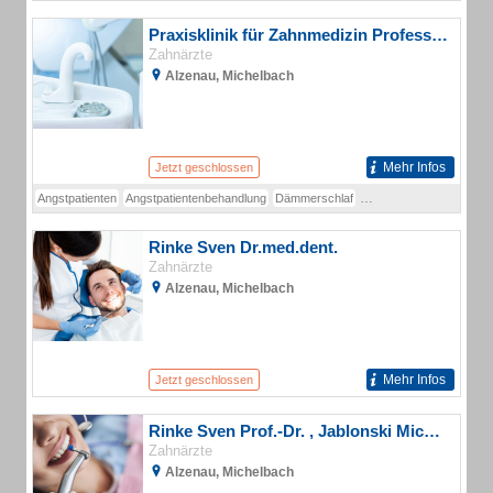
Praxisklinik für Zahnmedizin Professor Dr. Sven Rinke M.sc , Dr. Michael Jablonski , Dr. Holger Ziebolz & Kollegen
Zahnärzte
Alzenau, Michelbach
Mehr Infos
Jetzt geschlossen
Angstpatienten
Angstpatientenbehandlung
Dämmerschlaf
Fachzahnarzt für Oralch
Rinke Sven Dr.med.dent.
Zahnärzte
Alzenau, Michelbach
Mehr Infos
Jetzt geschlossen
Rinke Sven Prof.-Dr. , Jablonski Michael M.Sc Dr. , Ziebolz Holger Dr.
Zahnärzte
Alzenau, Michelbach