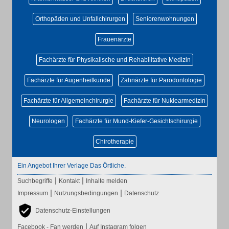
Orthopäden und Unfallchirurgen
Seniorenwohnungen
Frauenärzte
Fachärzte für Physikalische und Rehabilitative Medizin
Fachärzte für Augenheilkunde
Zahnärzte für Parodontologie
Fachärzte für Allgemeinchirurgie
Fachärzte für Nuklearmedizin
Neurologen
Fachärzte für Mund-Kiefer-Gesichtschirurgie
Chirotherapie
Ein Angebot Ihrer Verlage Das Örtliche.
|
|
Suchbegriffe
Kontakt
Inhalte melden
|
|
Impressum
Nutzungsbedingungen
Datenschutz
Datenschutz-Einstellungen
|
Facebook - Fan werden
Auf Instagram folgen