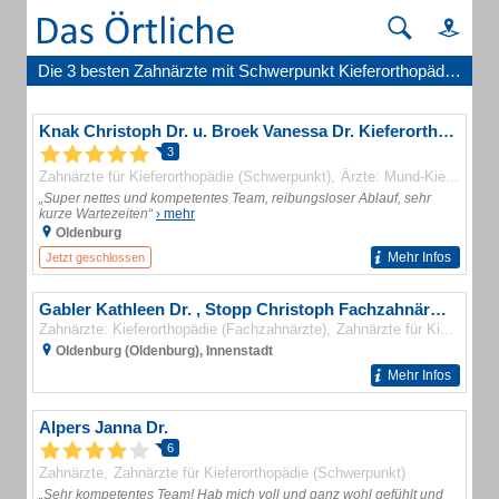
Die 3 besten Zahnärzte mit Schwerpunkt Kieferorthopädie in Oldenburg (Oldenburg)
Knak Christoph Dr. u. Broek Vanessa Dr. Kieferorthopäden
3
Zahnärzte für Kieferorthopädie (Schwerpunkt)
Ärzte: Mund-Kiefer-Gesichtschirurgie (Fachärzte)
„Super nettes und kompetentes Team, reibungsloser Ablauf, sehr
kurze Wartezeiten“
› mehr
Oldenburg
Mehr Infos
Jetzt geschlossen
Gabler Kathleen Dr. , Stopp Christoph Fachzahnärzte für Kieferorthopädie u. Gabler Dr. Markus Zahnarzt für Kieferorthopädie
Zahnärzte: Kieferorthopädie (Fachzahnärzte)
Zahnärzte für Kieferorthopädie (Schwerpunkt)
Oldenburg (Oldenburg), Innenstadt
Mehr Infos
Alpers Janna Dr.
6
Zahnärzte
Zahnärzte für Kieferorthopädie (Schwerpunkt)
„Sehr kompetentes Team! Hab mich voll und ganz wohl gefühlt und