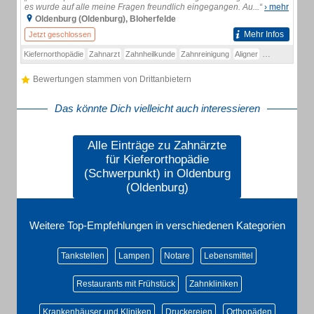
es wurde auf alle meine Fragen freundlich eingegangen. Au...“
› mehr
Oldenburg (Oldenburg), Bloherfelde
Mehr Infos
Jetzt geschlossen
Kiefernorthopädie
Zahnarzt
Zahnheilkunde
Zahnreinigung
Aligner
Alpers
Angstp
Bewertungen stammen von Drittanbietern
Das könnte Dich vielleicht auch interessieren
Alle Einträge zu Zahnärzte
für Kieferorthopädie
(Schwerpunkt) in Oldenburg
(Oldenburg)
Weitere Top-Empfehlungen in verschiedenen Kategorien
Tankstellen
Lampen
Notare
Lebensmittel
Restaurants mit Frühstück
Zahnkliniken
Krankenhäuser und Kliniken
Druckereien
Orthopäden