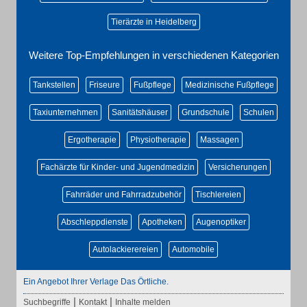
Tierärzte in Heidelberg
Weitere Top-Empfehlungen in verschiedenen Kategorien
Tankstellen
Friseure
Fußpflege
Medizinische Fußpflege
Taxiunternehmen
Sanitätshäuser
Grundschule
Schulen
Ergotherapie
Physiotherapie
Massagen
Fachärzte für Kinder- und Jugendmedizin
Versicherungen
Fahrräder und Fahrradzubehör
Tischlereien
Abschleppdienste
Apotheken
Augenoptiker
Autolackierereien
Automobile
Ein Angebot Ihrer Verlage Das Örtliche.
|
|
Suchbegriffe
Kontakt
Inhalte melden