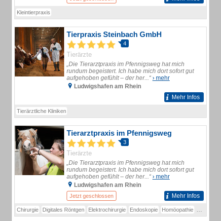
Kleintierpraxis
Tierpraxis Steinbach GmbH
4
Tierärzte
„Die Tierarztpraxis im Pfennigsweg hat mich
rundum begeistert. Ich habe mich dort sofort gut
aufgehoben gefühlt – der her...“
› mehr
Ludwigshafen am Rhein
Mehr Infos
Tierärztliche Kliniken
Tierarztpraxis im Pfennigsweg
3
Tierärzte
„Die Tierarztpraxis im Pfennigsweg hat mich
rundum begeistert. Ich habe mich dort sofort gut
aufgehoben gefühlt – der her...“
› mehr
Ludwigshafen am Rhein
Mehr Infos
Jetzt geschlossen
Chirurgie
Digitales Röntgen
Elektrochirurgie
Endoskopie
Homöopathie
Labor
Rö