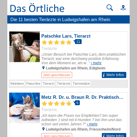
Die 11 besten Tierärzte in Ludwigshafen am Rhein
Patschke Lars, Tierarzt
11
Tierärzte
„Unser Besuch bei Patschke Lars, dem praktischen
Tierarzt, war eine durchweg positive Erfahrung.
Von dem Moment an, als w...“
› mehr
Ludwigshafen am Rhein, Edigheim
Mehr Infos
Jetzt geschlossen
Kleintiere
Patschke
Tierarzt
Tierärzte
Tiermedizin
Metz R. Dr. u. Braun R. Dr. Praktische Tierärzte
6
Tierärzte
„Ich kann die Praxis nur Empfehlen? bin super
zufrieden :) sind mit 4 Hunden ? bei ihm und das
schon seit vielen Jahren ?“
› mehr
Ludwigshafen am Rhein, Friesenheim/Nord
Mehr Infos
Jetzt geschlossen