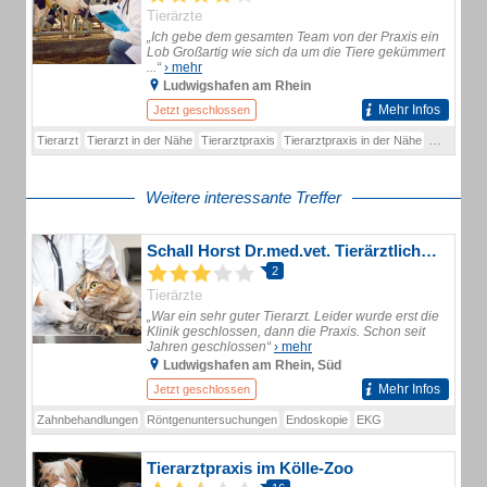
Tierärzte
„Ich gebe dem gesamten Team von der Praxis ein
Lob Großartig wie sich da um die Tiere gekümmert
...“
› mehr
Ludwigshafen am Rhein
Mehr Infos
Jetzt geschlossen
Tierarzt
Tierarzt in der Nähe
Tierarztpraxis
Tierarztpraxis in der Nähe
Tierarzt i
Weitere interessante Treffer
Schall Horst Dr.med.vet. Tierärztliche Klinik
2
Tierärzte
„War ein sehr guter Tierarzt. Leider wurde erst die
Klinik geschlossen, dann die Praxis. Schon seit
Jahren geschlossen“
› mehr
Ludwigshafen am Rhein, Süd
Mehr Infos
Jetzt geschlossen
Zahnbehandlungen
Röntgenuntersuchungen
Endoskopie
EKG
Tierarztpraxis im Kölle-Zoo