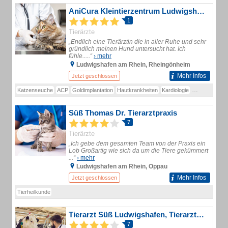
AniCura Kleintierzentrum Ludwigshafen Tierärztepraxis
1
Tierärzte
„Endlich eine Tierärztin die in aller Ruhe und sehr
gründlich meinen Hund untersucht hat. Ich
fühle.....“
› mehr
Ludwigshafen am Rhein, Rheingönheim
Mehr Infos
Jetzt geschlossen
Katzenseuche
ACP
Goldimplantation
Hautkrankheiten
Kardiologie
Naturheilkund
Süß Thomas Dr. Tierarztpraxis
7
Tierärzte
„Ich gebe dem gesamten Team von der Praxis ein
Lob Großartig wie sich da um die Tiere gekümmert
...“
› mehr
Ludwigshafen am Rhein, Oppau
Mehr Infos
Jetzt geschlossen
Tierheilkunde
Tierarzt Süß Ludwigshafen, Tierarztpraxis Dr. Süß
7