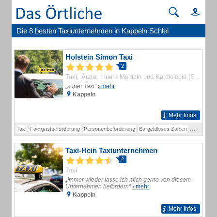
Die 8 besten Taxiunternehmen in Kappeln Schlei
Holstein Simon Taxi
2
Taxi
Ärzte: Innere Medizin und Kardiologie (Fachärzte)
„super Taxi“
› mehr
Kappeln
Mehr Infos
Taxi
Fahrgastbeförderung
Personenbeförderung
Bargeldloses Zahlen
Dialyse
G
Taxi-Hein Taxiunternehmen
2
Taxi
„Immer wieder lasse ich mich gerne von diesem
Unternehmen befördern“
› mehr
Kappeln
Mehr Infos