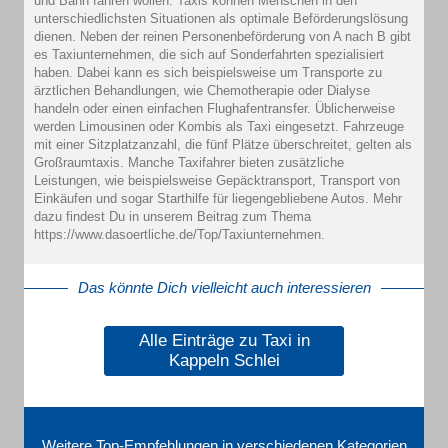
und Bahn fahren wollen. Taxis können Menschen in den
unterschiedlichsten Situationen als optimale Beförderungslösung
dienen. Neben der reinen Personenbeförderung von A nach B gibt
es Taxiunternehmen, die sich auf Sonderfahrten spezialisiert
haben. Dabei kann es sich beispielsweise um Transporte zu
ärztlichen Behandlungen, wie Chemotherapie oder Dialyse
handeln oder einen einfachen Flughafentransfer. Üblicherweise
werden Limousinen oder Kombis als Taxi eingesetzt. Fahrzeuge
mit einer Sitzplatzanzahl, die fünf Plätze überschreitet, gelten als
Großraumtaxis. Manche Taxifahrer bieten zusätzliche
Leistungen, wie beispielsweise Gepäcktransport, Transport von
Einkäufen und sogar Starthilfe für liegengebliebene Autos. Mehr
dazu findest Du in unserem Beitrag zum Thema
https://www.dasoertliche.de/Top/Taxiunternehmen.
Das könnte Dich vielleicht auch interessieren
Alle Einträge zu Taxi in
Kappeln Schlei
Weitere Top-Empfehlungen in verschiedenen Kategorien