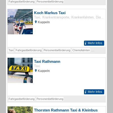
Fahrgastbeförderung
Personenbeförderung
Koch Markus Taxi
Taxi
Krankentransporte
Krankenfahrten
Dialysefahrten
Kappeln
Mehr Infos
Taxi
Fahrgastbeförderung
Personenbeförderung
Chemofahrten
Dialysefahrten
K
Taxi Rathmann
Taxi
Kappeln
Mehr Infos
Fahrgastbeförderung
Personenbeförderung
Thorsten Rathmann Taxi & Kleinbus