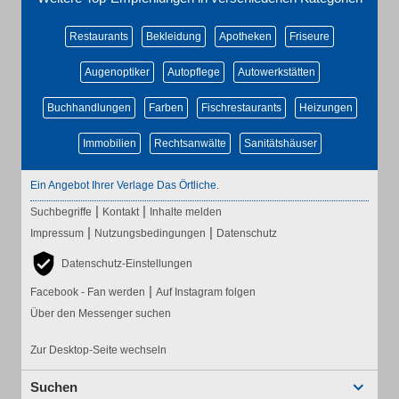
Restaurants
Bekleidung
Apotheken
Friseure
Augenoptiker
Autopflege
Autowerkstätten
Buchhandlungen
Farben
Fischrestaurants
Heizungen
Immobilien
Rechtsanwälte
Sanitätshäuser
Ein Angebot Ihrer Verlage Das Örtliche.
|
|
Suchbegriffe
Kontakt
Inhalte melden
|
|
Impressum
Nutzungsbedingungen
Datenschutz
Datenschutz-Einstellungen
|
Facebook - Fan werden
Auf Instagram folgen
Über den Messenger suchen
Zur Desktop-Seite wechseln
Suchen