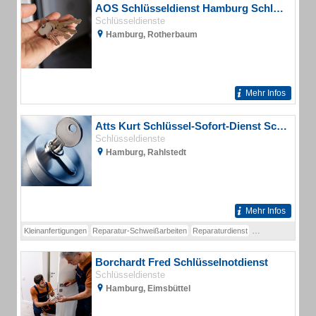
AOS Schlüsseldienst Hamburg Schlüsselnotdienst
Schlüsseldienste
Hamburg, Rotherbaum
Mehr Infos
Atts Kurt Schlüssel-Sofort-Dienst Schlosserei
Schlüsseldienste
Hamburg, Rahlstedt
Mehr Infos
Kleinanfertigungen
Reparatur-Schweißarbeiten
Reparaturdienst
Schließ- und Sich
Borchardt Fred Schlüsselnotdienst
Schlüsseldienste
Hamburg, Eimsbüttel