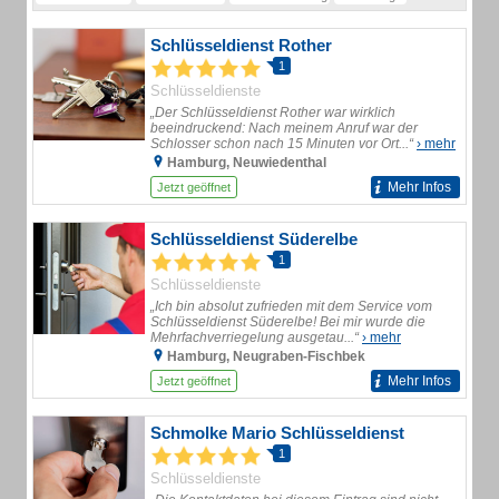
Schlüsseldienst Rother
1
Schlüsseldienste
„Der Schlüsseldienst Rother war wirklich
beeindruckend: Nach meinem Anruf war der
Schlosser schon nach 15 Minuten vor Ort...“
› mehr
Hamburg, Neuwiedenthal
Mehr Infos
Jetzt geöffnet
Schlüsseldienst Süderelbe
1
Schlüsseldienste
„Ich bin absolut zufrieden mit dem Service vom
Schlüsseldienst Süderelbe! Bei mir wurde die
Mehrfachverriegelung ausgetau...“
› mehr
Hamburg, Neugraben-Fischbek
Mehr Infos
Jetzt geöffnet
Schmolke Mario Schlüsseldienst
1
Schlüsseldienste