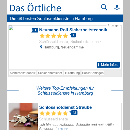
Die 68 besten Schlüsseldienste in Hamburg
Anzeige
Neumann Rolf Sicherheitstechnik
1
1
Schlüsseldienste
Sicherheitstechnik
Hamburg, Neuengamme
Mehr Infos
Sicherheitstechnik
Schlossnotdienst
Türöffnung
Schließanlagen
Sichherheitstech
Weitere Top-Empfehlungen für
Schlüsseldienste in Hamburg
Schlossnotdienst Straube
42
Schlüsseldienste
„Ich bin sehr zufrieden. Schnelle und nette Hilfe.
Bewertet...“
› mehr