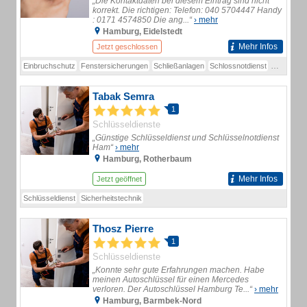
„Die Kontaktdaten bei diesem Eintrag sind nicht
korrekt. Die richtigen: Telefon: 040 5704447 Handy
: 0171 4574850 Die ang...“
› mehr
Hamburg, Eidelstedt
Mehr Infos
Jetzt geschlossen
Einbruchschutz
Fenstersicherungen
Schließanlagen
Schlossnotdienst
Schlüssel
Tabak Semra
1
Schlüsseldienste
„Günstige Schlüsseldienst und Schlüsselnotdienst
Ham“
› mehr
Hamburg, Rotherbaum
Mehr Infos
Jetzt geöffnet
Schlüsseldienst
Sicherheitstechnik
Thosz Pierre
1
Schlüsseldienste
„Konnte sehr gute Erfahrungen machen. Habe
meinen Autoschlüssel für einen Mercedes
verloren. Der Autoschlüssel Hamburg Te...“
› mehr
Hamburg, Barmbek-Nord