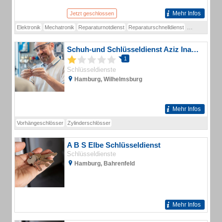
Mehr Infos
Jetzt geschlossen
Elektronik
Mechatronik
Reparaturnotdienst
Reparaturschnelldienst
Schlüsseldien
Schuh-und Schlüsseldienst Aziz Inanli Schlüsseldienst
1
Schlüsseldienste
Hamburg, Wilhelmsburg
Mehr Infos
Vorhängeschlösser
Zylinderschlösser
A B S Elbe Schlüsseldienst
Schlüsseldienste
Hamburg, Bahrenfeld
Mehr Infos