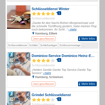
Schlüsseldienst Winter
1
Schlüsseldienste
„Danke für den Nacht-/frühen Morgeneinsatz und
die schnelle Türöffnung gestern, habe meinen Flug
noch bekommen. Ihr Schli...“
› mehr
Hamburg, Eilbek
Mehr Infos
Jetzt geschlossen
Schlüsseldienste
Schilder
Schließanlagen
Schlössermontage
Schlossmontage
S
Dominico-Service Dominico Heinz-Erich Schlüsseldienst
9
Schlüsseldienste
„Helden Sanitär Danke Top Service Danke Top
Service“
› mehr
Hamburg, Schnelsen
Mehr Infos
Jetzt geschlossen
Grindel Schlüsseldienst
5
Schlüsseldienste