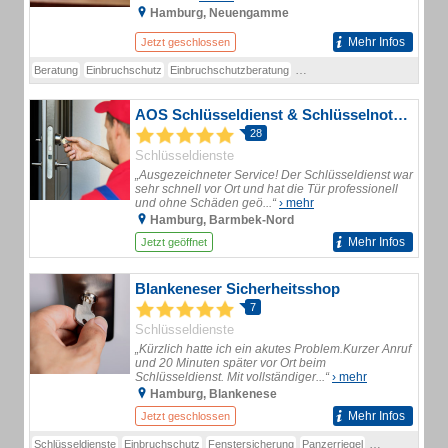
Hamburg, Neuengamme
Mehr Infos
Jetzt geschlossen
Beratung
Einbruchschutz
Einbruchschutzberatung
Festpreise schon am Telefon
AOS Schlüsseldienst & Schlüsselnotdienst Hamburg
28
Schlüsseldienste
„Ausgezeichneter Service! Der Schlüsseldienst war
sehr schnell vor Ort und hat die Tür professionell
und ohne Schäden geö...“
› mehr
Hamburg, Barmbek-Nord
Mehr Infos
Jetzt geöffnet
Blankeneser Sicherheitsshop
7
Schlüsseldienste
„Kürzlich hatte ich ein akutes Problem.Kurzer Anruf
und 20 Minuten später vor Ort beim
Schlüsseldienst. Mit vollständiger...“
› mehr
Hamburg, Blankenese
Mehr Infos
Jetzt geschlossen
Schlüsseldienste
Einbruchschutz
Fenstersicherung
Panzerriegel
Schliessanlage