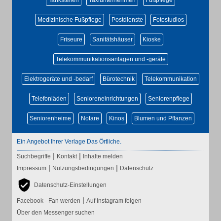
Tankstellen
Taxiunternehmen
Fußpflege
Medizinische Fußpflege
Postdienste
Fotostudios
Friseure
Sanitätshäuser
Kioske
Telekommunikationsanlagen und -geräte
Elektrogeräte und -bedarf
Bürotechnik
Telekommunikation
Telefonläden
Senioreneinrichtungen
Seniorenpflege
Seniorenheime
Notare
Kinos
Blumen und Pflanzen
Ein Angebot Ihrer Verlage Das Örtliche.
|
|
Suchbegriffe
Kontakt
Inhalte melden
|
|
Impressum
Nutzungsbedingungen
Datenschutz
Datenschutz-Einstellungen
|
Facebook - Fan werden
Auf Instagram folgen
Über den Messenger suchen