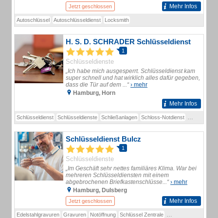
Mehr Infos
Jetzt geschlossen
Autoschlüssel
Autoschlüsseldienst
Locksmith
H. S. D. SCHRADER Schlüsseldienst
1
Schlüsseldienste
„Ich habe mich ausgesperrt. Schlüsseldienst kam
super schnell und hat wirklich alles dafür gegeben,
dass die Tür auf dem ...“
› mehr
Hamburg, Horn
Mehr Infos
Schlüsseldienst
Schlüsseldienste
Schließanlagen
Schloss-Notdienst
HSD Schrad
Schlüsseldienst Bulcz
1
Schlüsseldienste
„Im Geschäft sehr nettes familiäres Klima. War bei
mehreren Schlüsseldiensten mit einem
abgebrochenen Briefkastenschlüsse...“
› mehr
Hamburg, Dulsberg
Mehr Infos
Jetzt geschlossen
Edelstahlgravuren
Gravuren
Notöffnung
Schlüssel Zentrale
Schlüsseldienst
Sch