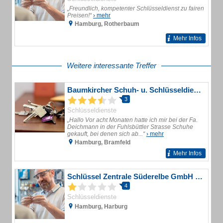
„Freundlich, kompetenter Schlüsseldienst zu fairen
Preisen!“
› mehr
Hamburg, Rotherbaum
Mehr Infos
Weitere interessante Treffer
Baumkircher Schuh- u. Schlüsseldienst
3
Schlüsseldienste
„Hallo Vor acht Monaten hatte ich mir bei der Fa.
Deichmann in der Fuhlsbüttler Strasse Schuhe
gekauft, bei denen sich ab...“
› mehr
Hamburg, Bramfeld
Mehr Infos
Schlüssel Zentrale Süderelbe GmbH Schlüsseldienst
4
Schlüsseldienste
Hamburg, Harburg