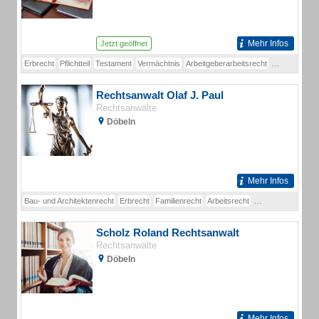
Mehr Infos
Jetzt geöffnet
Erbrecht
Pflichtteil
Testament
Vermächtnis
Arbeitgeberarbeitsrecht
Mietrecht
St
Rechtsanwalt Olaf J. Paul
Rechtsanwälte
Döbeln
Mehr Infos
Bau- und Architektenrecht
Erbrecht
Familienrecht
Arbeitsrecht
Verkehrsunfallregu
Scholz Roland Rechtsanwalt
Rechtsanwälte
Döbeln
Mehr Infos