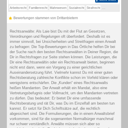
Arbeitsrecht
Familienrecht
Mahnwesen
Sozialrecht
Strafrecht
Verkehrsrecht
Zi
Bewertungen stammen von Drittanbietern
Rechtsanwälte: Als Laie bist Du mit der Flut an Gesetzen,
Verordnungen und Regelungen oft überfordert. Deshalb ist es
immer sinnvoll, bei Unsicherheiten und Streitfragen einen Anwalt
zu befragen: Die Top-Bewertungen in Das Örtliche helfen Dir bei
der Suche nach den besten Rechtsanwälten in Deiner Region, die
Dir in Rechtsfragen zur Seite stehen können. Die Leistungen, die
Dir eine Rechtsanwältin oder ein Rechtsanwalt bieten, beginnen
nicht erst dann, wenn ein Vorgang zu einer gerichtlichen
Auseinandersetzung führt. Vielmehr kannst Du mit einer guten
Rechtsberatung zahlreiche Konflikte schon im Vorfeld klären oder
wenigstens entschärfen. Die „Kunden“ eines Rechtsanwalts
heißen Mandanten. Der Anwalt erhält ein Mandat, also eine
Vertretungsbefugnis oder Vollmacht, um den Mandanten vertreten
zu dürfen. Das bedeutet: Er bietet Dir eine umfassende
Rechtsberatung und rät Dir, was Du im Einzelfall am besten tun
kannst. Er setzt für Dich Schriftsätze auf, die rechtlich
abgesichert sind. Die Formulierungen, die in einem Anwaltsbrief
vorkommen, sind für die sogenannten Normalbürger manchmal
nur schwer verständlich. Anwälte müssen sich aber so