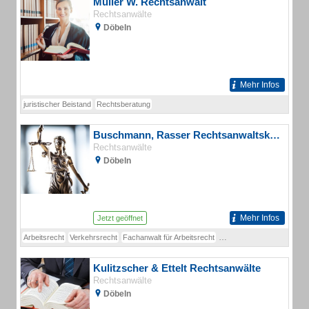
Müller W. Rechtsanwalt
Rechtsanwälte
Döbeln
Mehr Infos
juristischer Beistand
Rechtsberatung
Buschmann, Rasser Rechtsanwaltskanzlei
Rechtsanwälte
Döbeln
Mehr Infos
Jetzt geöffnet
Arbeitsrecht
Verkehrsrecht
Fachanwalt für Arbeitsrecht
Fachanwalt für Mietrecht
Kulitzscher & Ettelt Rechtsanwälte
Rechtsanwälte
Döbeln