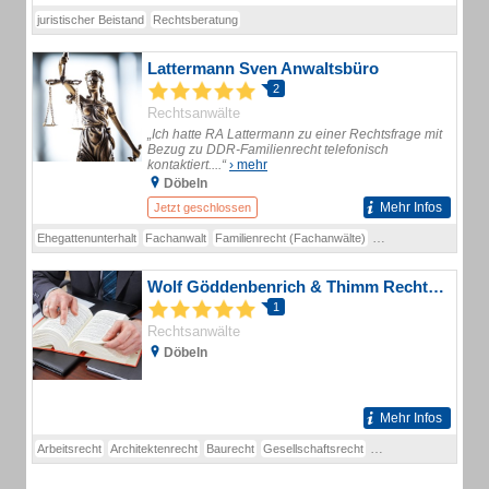
juristischer Beistand
Rechtsberatung
Lattermann Sven Anwaltsbüro
2
Rechtsanwälte
„Ich hatte RA Lattermann zu einer Rechtsfrage mit
Bezug zu DDR-Familienrecht telefonisch
kontaktiert....“
› mehr
Döbeln
Mehr Infos
Jetzt geschlossen
Ehegattenunterhalt
Fachanwalt
Familienrecht (Fachanwälte)
Kindesunterhalt
Onli
Wolf Göddenbenrich & Thimm Rechtsanwälte
1
Rechtsanwälte
Döbeln
Mehr Infos
Arbeitsrecht
Architektenrecht
Baurecht
Gesellschaftsrecht
Grundstücksrecht
M