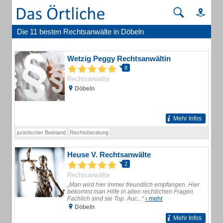
Die 11 besten Rechtsanwälte in Döbeln
Wetzig Peggy Rechtsanwältin
8
Rechtsanwälte
Döbeln
Mehr Infos
juristischer Beistand
Rechtsberatung
Heuse V. Rechtsanwälte
2
Rechtsanwälte
„Man wird hier immer freundlich empfangen. Hier
bekommt man Hilfe in allen rechtlichen Fragen.
Fachlich sind sie Top. Auc...“
› mehr
Döbeln
Mehr Infos