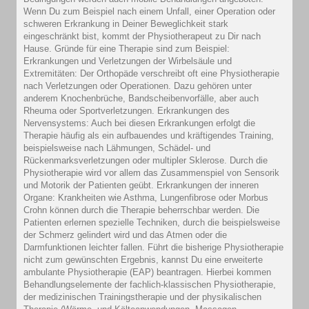
Wenn Du zum Beispiel nach einem Unfall, einer Operation oder
schweren Erkrankung in Deiner Beweglichkeit stark
eingeschränkt bist, kommt der Physiotherapeut zu Dir nach
Hause. Gründe für eine Therapie sind zum Beispiel:
Erkrankungen und Verletzungen der Wirbelsäule und
Extremitäten: Der Orthopäde verschreibt oft eine Physiotherapie
nach Verletzungen oder Operationen. Dazu gehören unter
anderem Knochenbrüche, Bandscheibenvorfälle, aber auch
Rheuma oder Sportverletzungen. Erkrankungen des
Nervensystems: Auch bei diesen Erkrankungen erfolgt die
Therapie häufig als ein aufbauendes und kräftigendes Training,
beispielsweise nach Lähmungen, Schädel- und
Rückenmarksverletzungen oder multipler Sklerose. Durch die
Physiotherapie wird vor allem das Zusammenspiel von Sensorik
und Motorik der Patienten geübt. Erkrankungen der inneren
Organe: Krankheiten wie Asthma, Lungenfibrose oder Morbus
Crohn können durch die Therapie beherrschbar werden. Die
Patienten erlernen spezielle Techniken, durch die beispielsweise
der Schmerz gelindert wird und das Atmen oder die
Darmfunktionen leichter fallen. Führt die bisherige Physiotherapie
nicht zum gewünschten Ergebnis, kannst Du eine erweiterte
ambulante Physiotherapie (EAP) beantragen. Hierbei kommen
Behandlungselemente der fachlich-klassischen Physiotherapie,
der medizinischen Trainingstherapie und der physikalischen