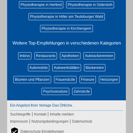
Physiotherapie in Herford
Physiotherapie in Gütersloh
Physiotherapie in Hilter am Teutoburger Wald
Physiotherapie in Kirchlengern
Weitere Top-Empfehlungen in verschiedenen Kategorien
Imbiss
Restaurants
Apotheken
Autolackierereien
Automobile
Autowerkstätten
Bäckereien
Blumen und Pflanzen
Frauenärzte
Friseure
Heizungen
Psychoanalyse
Zahnärzte
Ein Angebot Ihrer Verlage Das Örtliche.
|
|
Suchbegriffe
Kontakt
Inhalte melden
|
|
Impressum
Nutzungsbedingungen
Datenschutz
Datenschutz-Einstellungen