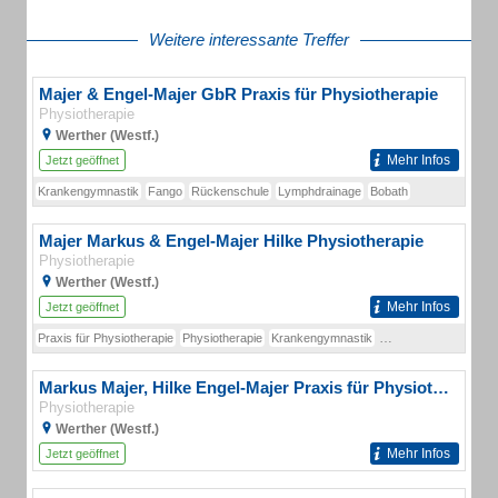
Weitere interessante Treffer
Majer & Engel-Majer GbR Praxis für Physiotherapie
Physiotherapie
Werther (Westf.)
Mehr Infos
Jetzt geöffnet
Krankengymnastik
Fango
Rückenschule
Lymphdrainage
Bobath
Majer Markus & Engel-Majer Hilke Physiotherapie
Physiotherapie
Werther (Westf.)
Mehr Infos
Jetzt geöffnet
Praxis für Physiotherapie
Physiotherapie
Krankengymnastik
Spiraldynamik
Gang
Markus Majer, Hilke Engel-Majer Praxis für Physiotherapie,
Physiotherapie
Werther (Westf.)
Mehr Infos
Jetzt geöffnet