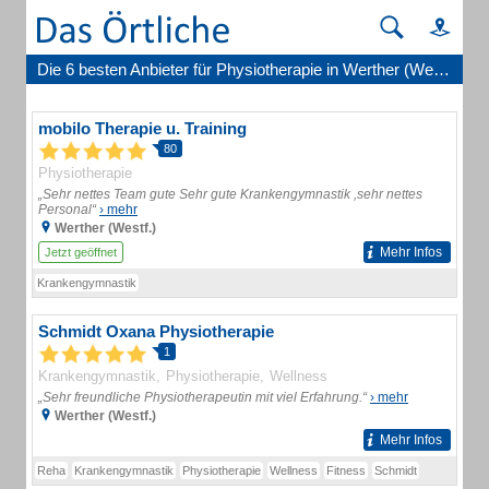
Die 6 besten Anbieter für Physiotherapie in Werther (Westf.)
mobilo Therapie u. Training
80
Physiotherapie
„Sehr nettes Team gute Sehr gute Krankengymnastik ,sehr nettes
Personal“
› mehr
Werther (Westf.)
Mehr Infos
Jetzt geöffnet
Krankengymnastik
Schmidt Oxana Physiotherapie
1
Krankengymnastik
Physiotherapie
Wellness
„Sehr freundliche Physiotherapeutin mit viel Erfahrung.“
› mehr
Werther (Westf.)
Mehr Infos
Reha
Krankengymnastik
Physiotherapie
Wellness
Fitness
Schmidt