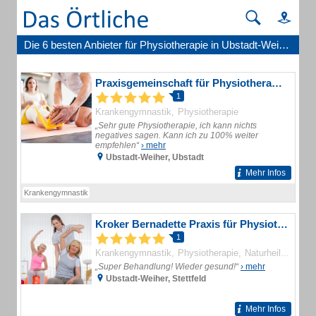
Die 6 besten Anbieter für Physiotherapie in Ubstadt-Weiher
Praxisgemeinschaft für Physiotherapie Henninger & Moch
1
Krankengymnastik
Physiotherapie
„Sehr gute Physiotherapie, ich kann nichts
negatives sagen. Kann ich zu 100% weiter
empfehlen“
› mehr
Ubstadt-Weiher, Ubstadt
Mehr Infos
Krankengymnastik
Kroker Bernadette Praxis für Physiotherapie
1
Krankengymnastik
Physiotherapie
Naturheilkunde
„Super Behandlung! Wieder gesund!“
› mehr
Ubstadt-Weiher, Stettfeld
Mehr Infos