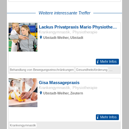
Weitere interessante Treffer
Lackus Privatpraxis Mario Physiotherapeut
Krankengymnastik
Physiotherapie
Ubstadt-Weiher, Ubstadt
Mehr Infos
Behandlung von Bewegungseinschränkungen
Gesundheitsförderung
Krankengymn
Gisa Massagepraxis
Krankengymnastik
Physiotherapie
Ubstadt-Weiher, Zeutern
Mehr Infos
Krankengymnastik