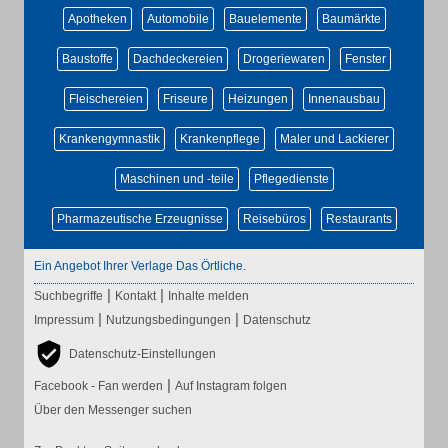
Apotheken
Automobile
Bauelemente
Baumärkte
Baustoffe
Dachdeckereien
Drogeriewaren
Fenster
Fleischereien
Friseure
Heizungen
Innenausbau
Krankengymnastik
Krankenpflege
Maler und Lackierer
Maschinen und -teile
Pflegedienste
Pharmazeutische Erzeugnisse
Reisebüros
Restaurants
Ein Angebot Ihrer Verlage Das Örtliche.
|
|
Suchbegriffe
Kontakt
Inhalte melden
|
|
Impressum
Nutzungsbedingungen
Datenschutz
Datenschutz-Einstellungen
|
Facebook - Fan werden
Auf Instagram folgen
Über den Messenger suchen