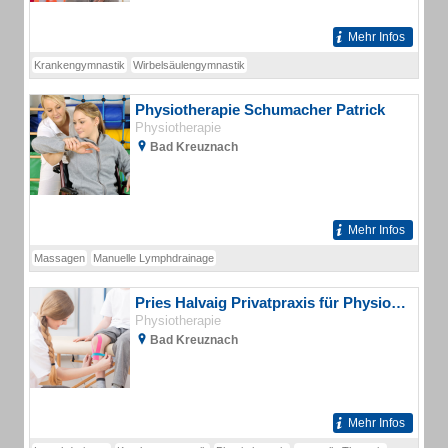
Mehr Infos
Krankengymnastik
Wirbelsäulengymnastik
Physiotherapie Schumacher Patrick
Physiotherapie
Bad Kreuznach
Mehr Infos
Massagen
Manuelle Lymphdrainage
Pries Halvaig Privatpraxis für Physiotherapie
Physiotherapie
Bad Kreuznach
Mehr Infos