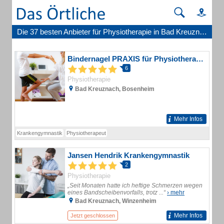
Die 37 besten Anbieter für Physiotherapie in Bad Kreuznach
Bindernagel PRAXIS für Physiotherapie
6
Physiotherapie
Bad Kreuznach, Bosenheim
Mehr Infos
Krankengymnastik
Physiotherapeut
Jansen Hendrik Krankengymnastik
2
Physiotherapie
„Seit Monaten hatte ich heftige Schmerzen wegen
eines Bandscheibenvorfalls, trotz ...“
› mehr
Bad Kreuznach, Winzenheim
Mehr Infos
Jetzt geschlossen