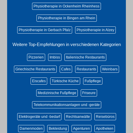
Physiotherapie in Ockenheim Rheinhess
Physiotherapie in Bingen am Rhein
Physiotherapie in Gerbach Pfalz
Physiotherapie in Alzey
Weitere Top-Empfehlungen in verschiedenen Kategorien
Pizzerien
Imbiss
Italienische Restaurants
Griechische Restaurants
Cafes
Restaurants
Weinbars
Eiscafes
Türkische Küche
Fußpflege
Medizinische Fußpflege
Friseure
Telekommunikationsanlagen und -geräte
Elektrogeräte und -bedarf
Rechtsanwälte
Reisebüros
Damenmoden
Bekleidung
Agenturen
Apotheken