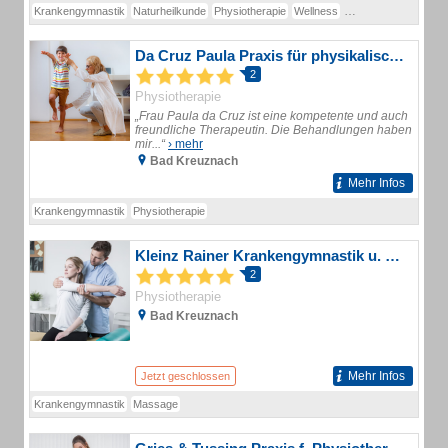
Krankengymnastik
Naturheilkunde
Physiotherapie
Wellness
Therapiezentrum
Do
Da Cruz Paula Praxis für physikalische Therapie
2
Physiotherapie
„Frau Paula da Cruz ist eine kompetente und auch
freundliche Therapeutin. Die Behandlungen haben
mir...“
› mehr
Bad Kreuznach
Mehr Infos
Krankengymnastik
Physiotherapie
Kleinz Rainer Krankengymnastik u. Massage
2
Physiotherapie
Bad Kreuznach
Mehr Infos
Jetzt geschlossen
Krankengymnastik
Massage