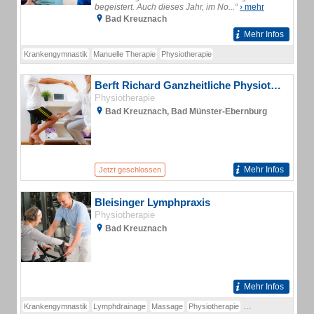
begeistert. Auch dieses Jahr, im No...“
› mehr
Bad Kreuznach
Mehr Infos
Krankengymnastik
Manuelle Therapie
Physiotherapie
Berft Richard Ganzheitliche Physiotherapie
Physiotherapie
Bad Kreuznach, Bad Münster-Ebernburg
Mehr Infos
Jetzt geschlossen
Bleisinger Lymphpraxis
Physiotherapie
Bad Kreuznach
Mehr Infos
Krankengymnastik
Lymphdrainage
Massage
Physiotherapie
Lymphpraxis
Thera