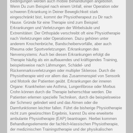
Bedingungen werden auch mobile Behandlungen angeboten.
Wenn Du zum Beispiel nach einem Unfall, einer Operation oder
schweren Erkrankung in Deiner Beweglichkeit stark
eingeschränkt bist, kommt der Physiotherapeut zu Dir nach
Hause. Gründe für eine Therapie sind zum Beispiel:
Erkrankungen und Verletzungen der Wirbelsäule und
Extremitäten: Der Orthopäde verschreibt oft eine Physiotherapie
nach Verletzungen oder Operationen. Dazu gehören unter
anderem Knochenbrüche, Bandscheibenvorfälle, aber auch
Rheuma oder Sportverletzungen. Erkrankungen des
Nervensystems: Auch bei diesen Erkrankungen erfolgt die
Therapie häufig als ein aufbauendes und kräftigendes Training,
beispielsweise nach Lähmungen, Schädel- und
Rückenmarksverletzungen oder multipler Sklerose. Durch die
Physiotherapie wird vor allem das Zusammenspiel von Sensorik
und Motorik der Patienten geübt. Erkrankungen der inneren
Organe: Krankheiten wie Asthma, Lungenfibrose oder Morbus
Crohn können durch die Therapie beherrschbar werden. Die
Patienten erlernen spezielle Techniken, durch die beispielsweise
der Schmerz gelindert wird und das Atmen oder die
Darmfunktionen leichter fallen. Führt die bisherige Physiotherapie
nicht zum gewünschten Ergebnis, kannst Du eine erweiterte
ambulante Physiotherapie (EAP) beantragen. Hierbei kommen
Behandlungselemente der fachlich-klassischen Physiotherapie,
der medizinischen Trainingstherapie und der physikalischen