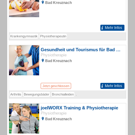
Bad Kreuznach
Mehr Infos
Krankengymnastik
Physiotherapeutin
Gesundheit und Tourismus für Bad Kreuznach GmbH Physiotherapie
Physiotherapie
Bad Kreuznach
Mehr Infos
Jetzt geschlossen
Arthritis
Bewegungsbäder
Bronchialleiden
Crucenia Gesundheitszentrum
Elektro
joelWORX Training & Physiotherapie
Physiotherapie
Bad Kreuznach