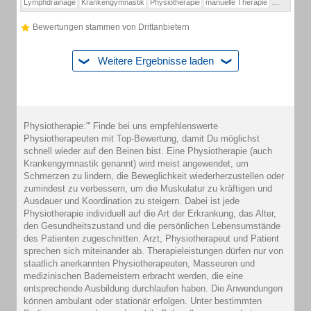
Lymphdrainage
Krankengymnastik
Physiotherapie
manuelle Therapie
Banscheibe
Bewertungen stammen von Drittanbietern
Weitere Ergebnisse laden
Physiotherapie:''' Finde bei uns empfehlenswerte
Physiotherapeuten mit Top-Bewertung, damit Du möglichst
schnell wieder auf den Beinen bist. Eine Physiotherapie (auch
Krankengymnastik genannt) wird meist angewendet, um
Schmerzen zu lindern, die Beweglichkeit wiederherzustellen oder
zumindest zu verbessern, um die Muskulatur zu kräftigen und
Ausdauer und Koordination zu steigern. Dabei ist jede
Physiotherapie individuell auf die Art der Erkrankung, das Alter,
den Gesundheitszustand und die persönlichen Lebensumstände
des Patienten zugeschnitten. Arzt, Physiotherapeut und Patient
sprechen sich miteinander ab. Therapieleistungen dürfen nur von
staatlich anerkannten Physiotherapeuten, Masseuren und
medizinischen Bademeistern erbracht werden, die eine
entsprechende Ausbildung durchlaufen haben. Die Anwendungen
können ambulant oder stationär erfolgen. Unter bestimmten