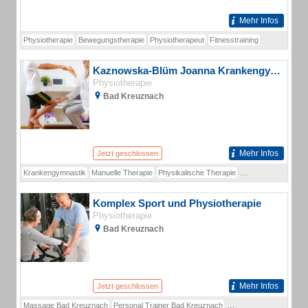
Mehr Infos
Physiotherapie
Bewegungstherapie
Physiotherapeut
Fitnesstraining
Kaznowska-Blüm Joanna Krankengymastik
Physiotherapie
Bad Kreuznach
Mehr Infos
Jetzt geschlossen
Krankengymnastik
Manuelle Therapie
Physikalische Therapie
Physiotherapie
Komplex Sport und Physiotherapie
Physiotherapie
Bad Kreuznach
Mehr Infos
Jetzt geschlossen
Massage Bad Kreuznach
Personal Trainer Bad Kreuznach
Physiotherapie Bad Kr