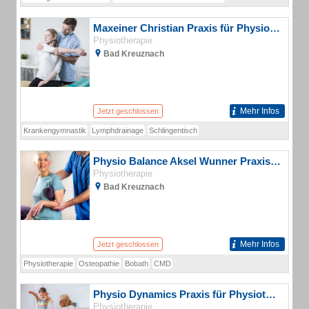
Maxeiner Christian Praxis für Physiotherapie
Physiotherapie
Bad Kreuznach
Mehr Infos
Jetzt geschlossen
Krankengymnastik
Lymphdrainage
Schlingentisch
Physio Balance Aksel Wunner Praxis für Osteopathie und Physiotherapie
Physiotherapie
Bad Kreuznach
Mehr Infos
Jetzt geschlossen
Physiotherapie
Osteopathie
Bobath
CMD
KG-Gerät Krankengymnastik am Gerät
Physio Dynamics Praxis für Physiotherapie
Physiotherapie