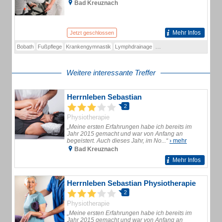
Bad Kreuznach
Mehr Infos
Jetzt geschlossen
Bobath
Fußpflege
Krankengymnastik
Lymphdrainage
Manuelle Therapie
Massa
Weitere interessante Treffer
Herrnleben Sebastian
2
Physiotherapie
„Meine ersten Erfahrungen habe ich bereits im
Jahr 2015 gemacht und war von Anfang an
begeistert. Auch dieses Jahr, im No...“
› mehr
Bad Kreuznach
Mehr Infos
Herrnleben Sebastian Physiotherapie
2
Physiotherapie
„Meine ersten Erfahrungen habe ich bereits im
Jahr 2015 gemacht und war von Anfang an