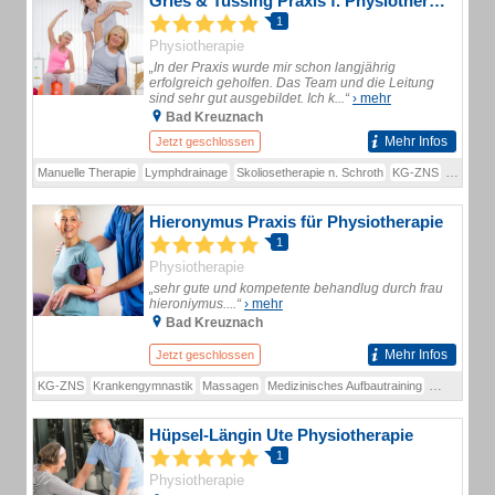
Gries & Tussing Praxis f. Physiotherapie
1
Physiotherapie
„In der Praxis wurde mir schon langjährig
erfolgreich geholfen. Das Team und die Leitung
sind sehr gut ausgebildet. Ich k...“
› mehr
Bad Kreuznach
Mehr Infos
Jetzt geschlossen
Manuelle Therapie
Lymphdrainage
Skoliosetherapie n. Schroth
KG-ZNS
Massag
Hieronymus Praxis für Physiotherapie
1
Physiotherapie
„sehr gute und kompetente behandlug durch frau
hieroniymus....“
› mehr
Bad Kreuznach
Mehr Infos
Jetzt geschlossen
KG-ZNS
Krankengymnastik
Massagen
Medizinisches Aufbautraining
Physiothera
Hüpsel-Längin Ute Physiotherapie
1
Physiotherapie