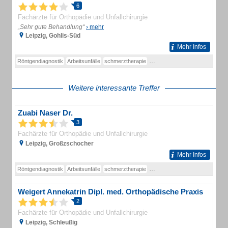
6
Fachärzte für Orthopädie und Unfallchirurgie
„Sehr gute Behandlung“
› mehr
Leipzig, Gohlis-Süd
Mehr Infos
Röntgendiagnostik
Arbeitsunfälle
schmerztherapie
Therapie von Bandscheibenvorf
Weitere interessante Treffer
Zuabi Naser Dr.
3
Fachärzte für Orthopädie und Unfallchirurgie
Leipzig, Großzschocher
Mehr Infos
Röntgendiagnostik
Arbeitsunfälle
schmerztherapie
Therapie von Bandscheibenvorf
Weigert Annekatrin Dipl. med. Orthopädische Praxis
2
Fachärzte für Orthopädie und Unfallchirurgie
Leipzig, Schleußig