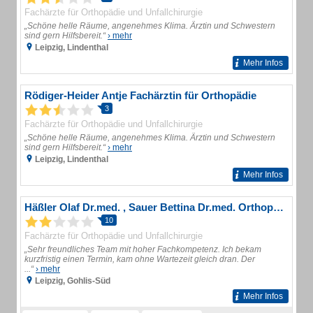
Fachärzte für Orthopädie und Unfallchirurgie
„Schöne helle Räume, angenehmes Klima. Ärztin und Schwestern
sind gern Hilfsbereit.“
› mehr
Leipzig, Lindenthal
Mehr Infos
Rödiger-Heider Antje Fachärztin für Orthopädie
3
Fachärzte für Orthopädie und Unfallchirurgie
„Schöne helle Räume, angenehmes Klima. Ärztin und Schwestern
sind gern Hilfsbereit.“
› mehr
Leipzig, Lindenthal
Mehr Infos
Häßler Olaf Dr.med. , Sauer Bettina Dr.med. Orthopädische Gemeinschaftspraxis
10
Fachärzte für Orthopädie und Unfallchirurgie
„Sehr freundliches Team mit hoher Fachkompetenz. Ich bekam
kurzfristig einen Termin, kam ohne Wartezeit gleich dran. Der
...“
› mehr
Leipzig, Gohlis-Süd
Mehr Infos