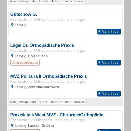
Röntgendiagnostik
Arbeitsunfälle
schmerztherapie
Therapie von Bandscheibenvorf
Gütschow G.
Fachärzte für Orthopädie und Unfallchirurgie
Leipzig
Mehr Infos
Lägel Dr. Orthopädische Praxis
Fachärzte für Orthopädie und Unfallchirurgie
Leipzig, Holzhausen
Mehr Infos
Jetzt geschlossen
MVZ Policura II Orthopädische Praxis
Fachärzte für Orthopädie und Unfallchirurgie
Leipzig, Zentrum-Nordwest
Mehr Infos
Röntgendiagnostik
Arbeitsunfälle
schmerztherapie
Therapie von Bandscheibenvorf
Praxisklinik West MVZ - Chirurgie/Orthopädie
Fachärzte für Orthopädie und Unfallchirurgie
Leipzig, Lausen-Grünau