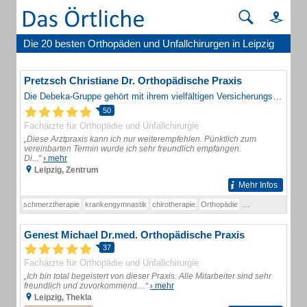
Die 20 besten Orthopäden und Unfallchirurgen in Leipzig
Pretzsch Christiane Dr. Orthopädische Praxis
Die Debeka-Gruppe gehört mit ihrem vielfältigen Versicherungs- und Finanzdienstleistungsangebot zu den Top Five der Versicherungs- und Bausparbranche in Deutschland.
50
Fachärzte für Orthopädie und Unfallchirurgie
„Diese Arztpraxis kann ich nur weiterempfehlen. Pünktlich zum
vereinbarten Termin wurde ich sehr freundlich empfangen.
Di...“
› mehr
Leipzig, Zentrum
Mehr Infos
schmerztherapie
krankengymnastik
chirotherapie
Orthopädie
Elektrotherapie
Ne
Genest Michael Dr.med. Orthopädische Praxis
37
Fachärzte für Orthopädie und Unfallchirurgie
„Ich bin total begeistert von dieser Praxis. Alle Mitarbeiter sind sehr
freundlich und zuvorkommend....“
› mehr
Leipzig, Thekla