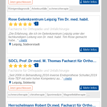
Mehr Infos
Jetzt geschlossen
Röntgendiagnostik
Arbeitsunfälle
schmerztherapie
Therapie von Bandscheibenvorf
Rose Gelenkzentrum Leipzig Tim Dr. med. habil.
7
Fachärzte für Orthopädie und Unfallchirurgie
„Die Erfahrung, die ich im Gelenkzentrum Leipzig unter der
fachkundigen Leitung von Dr. med. habil. Tim Rose gemacht
habe...“
› mehr
Leipzig, Südvorstadt
Mehr Infos
SOCL Prof .Dr med. M. Thomas Facharzt für Orthopädie und Unfallchirurgie
1
Fachärzte für Orthopädie und Unfallchirurgie
„Seit 2006 in Behandlung,2016 inverse Endoprothese Schulter,2019
Knie-TEP mit sehr hoher Kompetenz au...“
› mehr
Leipzig, Stötteritz
Mehr Infos
Jetzt geschlossen
schmerztherapie
chirotherapie
Sportmedizin
Magnetfeldtherapie
Wirbelsäule
Unf
Herrschelmann Robert Dr.med. Facharzt für Orthopädie