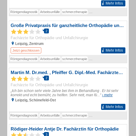
Mehr Infos
Röntgendiagnostik
Arbeitsunfälle
schmerztherapie
Therapie von Bandscheibenvorf
Große Privatpraxis für ganzheitliche Orthopädie und Handchirurgie Lars Dr.med. Orthopäde
2
Fachärzte für Orthopädie und Unfallchirurgie
Leipzig, Zentrum
Mehr Infos
Jetzt geschlossen
Röntgendiagnostik
Arbeitsunfälle
schmerztherapie
Therapie von Bandscheibenvorf
Martin M. Dr.med. , Pfeiffer G. Dipl.-Med. Fachärzte für Orthopädie
2
Fachärzte für Orthopädie und Unfallchirurgie
„Ich bin schon sehr viele Jahre bei ihm in Behandlung . Er Ist sehr
korrekt und echt bemüht, zu helfen. Sehr nett, man fü...“
› mehr
Leipzig, Schönefeld-Ost
Mehr Infos
Röntgendiagnostik
Arbeitsunfälle
schmerztherapie
Therapie von Bandscheibenvorf
Rödiger-Heider Antje Dr. Fachärztin für Orthopädie
3