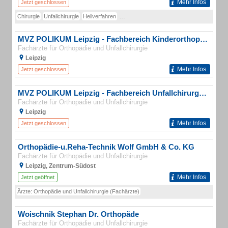
Mehr Infos
Jetzt geschlossen
Chirurgie
Unfallchirurgie
Heilverfahren
Behandlung von Arbeits- und Schulunfällen
MVZ POLIKUM Leipzig - Fachbereich Kinderorthopäde
Fachärzte für Orthopädie und Unfallchirurgie
Leipzig
Mehr Infos
Jetzt geschlossen
MVZ POLIKUM Leipzig - Fachbereich Unfallchirurgie | Orthopädie | Wirbelsäulenchirurgie
Fachärzte für Orthopädie und Unfallchirurgie
Leipzig
Mehr Infos
Jetzt geschlossen
Orthopädie-u.Reha-Technik Wolf GmbH & Co. KG
Fachärzte für Orthopädie und Unfallchirurgie
Leipzig, Zentrum-Südost
Mehr Infos
Jetzt geöffnet
Ärzte: Orthopädie und Unfallchirurgie (Fachärzte)
Woischnik Stephan Dr. Orthopäde
Fachärzte für Orthopädie und Unfallchirurgie