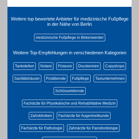
Weitere top bewertete Anbieter für medizinische Fußpflege
in der Nähe von Berlin
medizinische Fußpflege in Birkenwerder
Weitere Top-Empfehlungen in verschiedenen Kategorien
Tankstellen
Notare
Friseure
Druckereien
Copyshops
Sanitätshäuser
Postdienste
Fußpflege
Taxiunternehmen
Schlüsseldienste
Fachärzte für Physikalische und Rehabilitative Medizin
Zahnkliniken
Fachärzte für Augenheilkunde
Fachärzte für Pathologie
Zahnärzte für Parodontologie