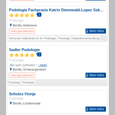
Podologie Fachpraxis Katrin Dienewald-Lopez Sektorale Heilpraktikerin für Podologie
1
Podologie
Berlin, Halensee
Mehr Infos
Jetzt geschlossen
Sektorale Heilpraktikerin für Podologie
Podologie
Diabetikerbehandlung
Kassenbeh
Sadler Podologie
1
Podologie
„Bin sehr zufrieden.“
› mehr
Berlin, Schmargendorf
Mehr Infos
Jetzt geschlossen
Podologe
Podologie
Schulze Visnja
Podologie
Berlin, Lichtenrade
Mehr Infos