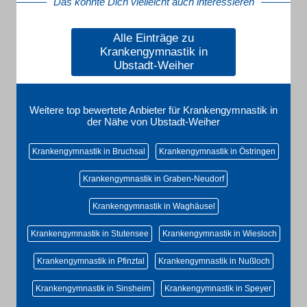
Das könnte Dich vielleicht auch interessieren
Alle Einträge zu
Krankengymnastik in
Ubstadt-Weiher
Weitere top bewertete Anbieter für Krankengymnastik in
der Nähe von Ubstadt-Weiher
Krankengymnastik in Bruchsal
Krankengymnastik in Östringen
Krankengymnastik in Graben-Neudorf
Krankengymnastik in Waghäusel
Krankengymnastik in Stutensee
Krankengymnastik in Wiesloch
Krankengymnastik in Pfinztal
Krankengymnastik in Nußloch
Krankengymnastik in Sinsheim
Krankengymnastik in Speyer