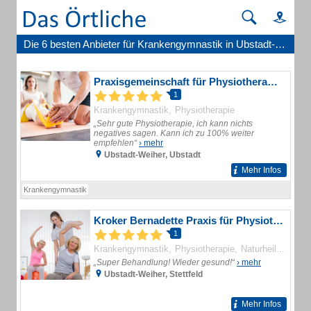
Die 6 besten Anbieter für Krankengymnastik in Ubstadt-Weiher
Praxisgemeinschaft für Physiotherapie Henninger & Moch
1
Krankengymnastik
Physiotherapie
„Sehr gute Physiotherapie, ich kann nichts
negatives sagen. Kann ich zu 100% weiter
empfehlen“
› mehr
Ubstadt-Weiher, Ubstadt
Mehr Infos
Krankengymnastik
Kroker Bernadette Praxis für Physiotherapie
1
Krankengymnastik
Physiotherapie
Naturheilkunde
„Super Behandlung! Wieder gesund!“
› mehr
Ubstadt-Weiher, Stettfeld
Mehr Infos