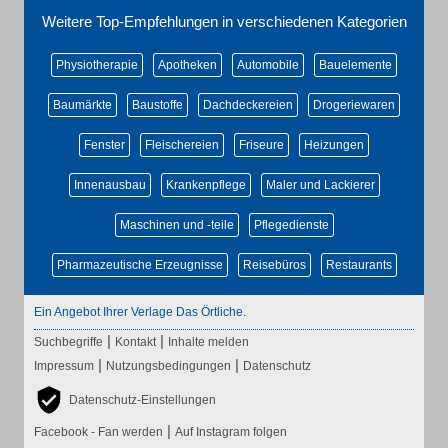
Weitere Top-Empfehlungen in verschiedenen Kategorien
Physiotherapie
Apotheken
Automobile
Bauelemente
Baumärkte
Baustoffe
Dachdeckereien
Drogeriewaren
Fenster
Fleischereien
Friseure
Heizungen
Innenausbau
Krankenpflege
Maler und Lackierer
Maschinen und -teile
Pflegedienste
Pharmazeutische Erzeugnisse
Reisebüros
Restaurants
Ein Angebot Ihrer Verlage Das Örtliche.
|
|
Suchbegriffe
Kontakt
Inhalte melden
|
|
Impressum
Nutzungsbedingungen
Datenschutz
Datenschutz-Einstellungen
|
Facebook - Fan werden
Auf Instagram folgen