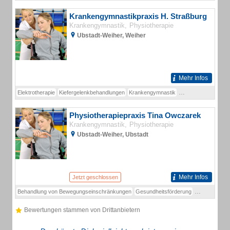
Krankengymnastikpraxis H. Straßburg
Krankengymnastik
Physiotherapie
Ubstadt-Weiher, Weiher
Mehr Infos
Elektrotherapie
Kiefergelenkbehandlungen
Krankengymnastik
Manuelle Therapie
Physiotherapiepraxis Tina Owczarek
Krankengymnastik
Physiotherapie
Ubstadt-Weiher, Ubstadt
Mehr Infos
Jetzt geschlossen
Behandlung von Bewegungseinschränkungen
Gesundheitsförderung
Krankengymn
Bewertungen stammen von Drittanbietern