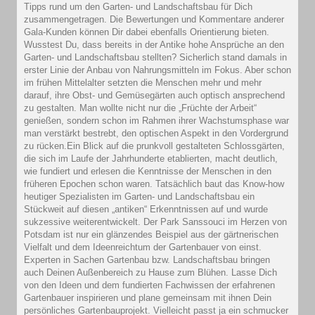
Tipps rund um den Garten- und Landschaftsbau für Dich
zusammengetragen. Die Bewertungen und Kommentare anderer
Gala-Kunden können Dir dabei ebenfalls Orientierung bieten.
Wusstest Du, dass bereits in der Antike hohe Ansprüche an den
Garten- und Landschaftsbau stellten? Sicherlich stand damals in
erster Linie der Anbau von Nahrungsmitteln im Fokus. Aber schon
im frühen Mittelalter setzten die Menschen mehr und mehr
darauf, ihre Obst- und Gemüsegärten auch optisch ansprechend
zu gestalten. Man wollte nicht nur die „Früchte der Arbeit“
genießen, sondern schon im Rahmen ihrer Wachstumsphase war
man verstärkt bestrebt, den optischen Aspekt in den Vordergrund
zu rücken.Ein Blick auf die prunkvoll gestalteten Schlossgärten,
die sich im Laufe der Jahrhunderte etablierten, macht deutlich,
wie fundiert und erlesen die Kenntnisse der Menschen in den
früheren Epochen schon waren. Tatsächlich baut das Know-how
heutiger Spezialisten im Garten- und Landschaftsbau ein
Stückweit auf diesen „antiken“ Erkenntnissen auf und wurde
sukzessive weiterentwickelt. Der Park Sanssouci im Herzen von
Potsdam ist nur ein glänzendes Beispiel aus der gärtnerischen
Vielfalt und dem Ideenreichtum der Gartenbauer von einst.
Experten in Sachen Gartenbau bzw. Landschaftsbau bringen
auch Deinen Außenbereich zu Hause zum Blühen. Lasse Dich
von den Ideen und dem fundierten Fachwissen der erfahrenen
Gartenbauer inspirieren und plane gemeinsam mit ihnen Dein
persönliches Gartenbauprojekt. Vielleicht passt ja ein schmucker