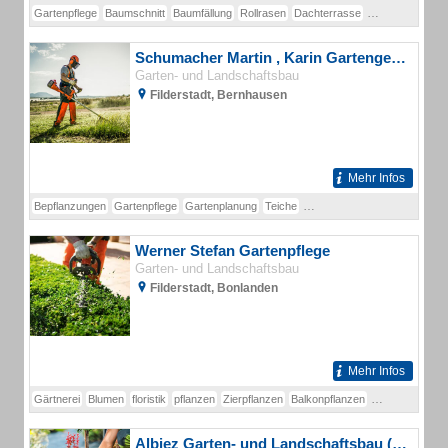
Gartenpflege
Baumschnitt
Baumfällung
Rollrasen
Dachterrasse
Gartenanlage
Schumacher Martin , Karin Gartengestaltung
Garten- und Landschaftsbau
Filderstadt, Bernhausen
Mehr Infos
Bepflanzungen
Gartenpflege
Gartenplanung
Teiche
Baumpflegearbeiten
Baumfäl
Werner Stefan Gartenpflege
Garten- und Landschaftsbau
Filderstadt, Bonlanden
Mehr Infos
Gärtnerei
Blumen
floristik
pflanzen
Zierpflanzen
Balkonpflanzen
Gartenpflanzen
Albiez Garten- und Landschaftsbau (Brh)