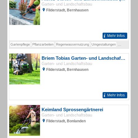
Garten- und Landschaftsbau
Filderstadt, Bernhausen
Mehr Infos
Gartenpflege
Pflanzarbeiten
Regenwassernutzung
Umgestaltungen
Pflaster- und
Briem Tobias Garten- und Landschaftsbau
Garten- und Landschaftsbau
Filderstadt, Bernhausen
Mehr Infos
Keimland Sprossengärtnerei
Garten- und Landschaftsbau
Filderstadt, Bonlanden