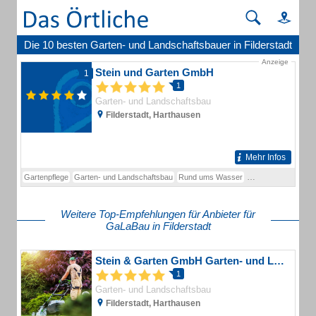
Die 10 besten Garten- und Landschaftsbauer in Filderstadt
Anzeige
Stein und Garten GmbH
1
1
Garten- und Landschaftsbau
Filderstadt, Harthausen
Mehr Infos
Gartenpflege
Garten- und Landschaftsbau
Rund ums Wasser
Atmosphäre im Gar
Weitere Top-Empfehlungen für Anbieter für
GaLaBau in Filderstadt
Stein & Garten GmbH Garten- und Landschaftsbau
1
Garten- und Landschaftsbau
Filderstadt, Harthausen