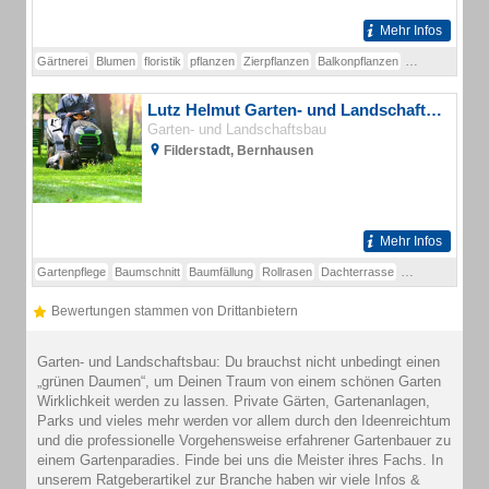
Mehr Infos
Gärtnerei
Blumen
floristik
pflanzen
Zierpflanzen
Balkonpflanzen
Gartenpflanzen
Lutz Helmut Garten- und Landschaftsbau
Garten- und Landschaftsbau
Filderstadt, Bernhausen
Mehr Infos
Gartenpflege
Baumschnitt
Baumfällung
Rollrasen
Dachterrasse
Hauseingang
G
Bewertungen stammen von Drittanbietern
Garten- und Landschaftsbau: Du brauchst nicht unbedingt einen
„grünen Daumen“, um Deinen Traum von einem schönen Garten
Wirklichkeit werden zu lassen. Private Gärten, Gartenanlagen,
Parks und vieles mehr werden vor allem durch den Ideenreichtum
und die professionelle Vorgehensweise erfahrener Gartenbauer zu
einem Gartenparadies. Finde bei uns die Meister ihres Fachs. In
unserem Ratgeberartikel zur Branche haben wir viele Infos &