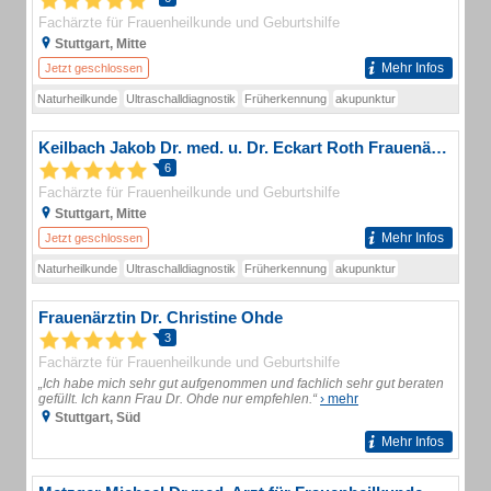
Fachärzte für Frauenheilkunde und Geburtshilfe
Stuttgart, Mitte
Mehr Infos
Jetzt geschlossen
Naturheilkunde
Ultraschalldiagnostik
Früherkennung
akupunktur
Keilbach Jakob Dr. med. u. Dr. Eckart Roth Frauenärzte
6
Fachärzte für Frauenheilkunde und Geburtshilfe
Stuttgart, Mitte
Mehr Infos
Jetzt geschlossen
Naturheilkunde
Ultraschalldiagnostik
Früherkennung
akupunktur
Frauenärztin Dr. Christine Ohde
3
Fachärzte für Frauenheilkunde und Geburtshilfe
„Ich habe mich sehr gut aufgenommen und fachlich sehr gut beraten
gefüllt. Ich kann Frau Dr. Ohde nur empfehlen.“
› mehr
Stuttgart, Süd
Mehr Infos