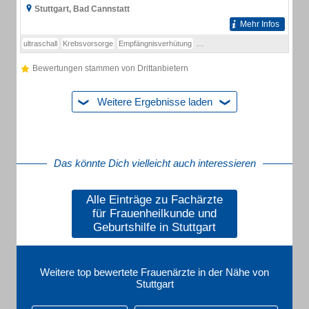
Stuttgart, Bad Cannstatt
Mehr Infos
ultraschall
Krebsvorsorge
Empfängnisverhütung
Schwangerschaftsvorsorge
Ho
Bewertungen stammen von Drittanbietern
Weitere Ergebnisse laden
Das könnte Dich vielleicht auch interessieren
Alle Einträge zu Fachärzte
für Frauenheilkunde und
Geburtshilfe in Stuttgart
Weitere top bewertete Frauenärzte in der Nähe von
Stuttgart