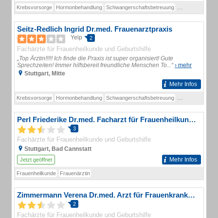
Krebsvorsorge
Hormonbehandlung
Schwangerschaftsbetreuung
schwangerschaf
Seitz-Redlich Ingrid Dr.med. Frauenarztpraxis
Yelp
2
Fachärzte für Frauenheilkunde und Geburtshilfe
„Top Ärztin!!!!! Ich finde die Praxis ist super organisiert! Gute
Sprechzeiten! Immer hilfsbereit freundliche Menschen To...“
› mehr
Stuttgart, Mitte
Mehr Infos
Krebsvorsorge
Hormonbehandlung
Schwangerschaftsbetreuung
schwangerschaf
Perl Friederike Dr.med. Facharzt für Frauenheilkunde und Geburtshilfe
3
Fachärzte für Frauenheilkunde und Geburtshilfe
Stuttgart, Bad Cannstatt
Mehr Infos
Jetzt geöffnet
Frauenheilkunde
Frauenärztin
Zimmermann Verena Dr.med. Arzt für Frauenkrankheiten und Geburtshilfe
2
Fachärzte für Frauenheilkunde und Geburtshilfe