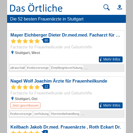
Die 52 besten Frauenärzte in Stuttgart
Mayer Eichberger Dieter Dr.med.med. Facharzt für Frauenheilkunde und Geburtshilfe
80
Fachärzte für Frauenheilkunde und Geburtshilfe
Stuttgart, West
Mehr Infos
ultraschall
Krebsvorsorge
Empfängnisverhütung
Schwangerschaftsvorsorge
Nagel Wolf Joachim Ärzte für Frauenheilkunde
12
Fachärzte für Frauenheilkunde und Geburtshilfe
Stuttgart, Ost
Mehr Infos
Jetzt geschlossen
Krebsvorsorge
verhütung
Hormonbehandlung
Schwangerschaftsbetreuung
schw
Keilbach Jakob Dr.med. Frauenärzte , Roth Eckart Dr.
6