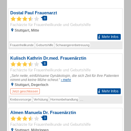
Dostal Paul Frauenarzt
8
Fachärzte für Frauenheilkunde und Geburtshilfe
Stuttgart, Mitte
Mehr Infos
Frauenheilkunde
Geburtshilfe
Schwangerenbetreuung
Kulisch Kathrin Dr.med. Frauenärztin
8
Fachärzte für Frauenheilkunde und Geburtshilfe
„Sehr nette, einfühlsame Gynäkologin, die sich Zeit für Ihre Patienten
nimmt und keine Mühe scheut.“
› mehr
Stuttgart, Degerloch
Mehr Infos
Jetzt geschlossen
Krebsvorsorge
Verhütung
Hormonbehandlung
Schwangerschaftsbetreuung
schw
Almen Manuela Dr. Frauenärztin
3
Fachärzte für Frauenheilkunde und Geburtshilfe
Stuttgart, Möhringen