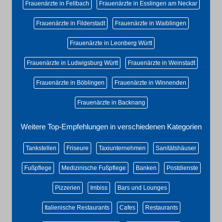
Frauenärzte in Fellbach
Frauenärzte in Esslingen am Neckar
Frauenärzte in Filderstadt
Frauenärzte in Waiblingen
Frauenärzte in Leonberg Württ
Frauenärzte in Ludwigsburg Württ
Frauenärzte in Weinstadt
Frauenärzte in Böblingen
Frauenärzte in Winnenden
Frauenärzte in Backnang
Weitere Top-Empfehlungen in verschiedenen Kategorien
Tankstellen
Friseure
Taxiunternehmen
Sanitätshäuser
Fußpflege
Medizinische Fußpflege
Banken
Postdienste
Pizzerien
Imbiss
Bars und Lounges
Italienische Restaurants
Cafes
Restaurants