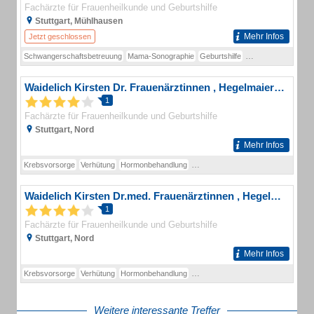
Fachärzte für Frauenheilkunde und Geburtshilfe
Stuttgart, Mühlhausen
Mehr Infos
Jetzt geschlossen
Schwangerschaftsbetreuung
Mama-Sonographie
Geburtshilfe
Pränatalmedizin (D
Waidelich Kirsten Dr. Frauenärztinnen , Hegelmaier Ulrike Dr. Frauenärztinnen
1
Fachärzte für Frauenheilkunde und Geburtshilfe
Stuttgart, Nord
Mehr Infos
Krebsvorsorge
Verhütung
Hormonbehandlung
Schwangerschaftsbetreuung
schw
Waidelich Kirsten Dr.med. Frauenärztinnen , Hegelmaier Ulrike Dr.med. Frauenärztinnen
1
Fachärzte für Frauenheilkunde und Geburtshilfe
Stuttgart, Nord
Mehr Infos
Krebsvorsorge
Verhütung
Hormonbehandlung
Schwangerschaftsbetreuung
schw
Weitere interessante Treffer