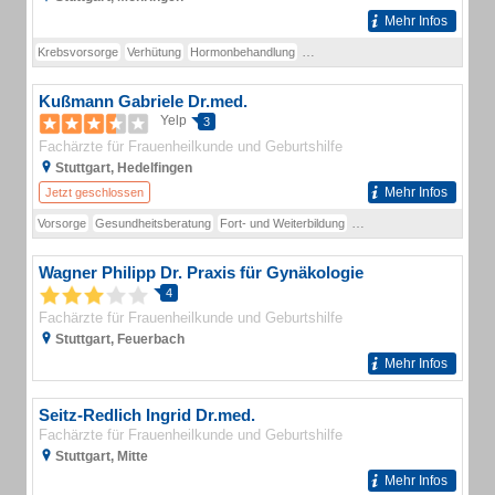
Mehr Infos
Krebsvorsorge
Verhütung
Hormonbehandlung
Schwangerschaftsbetreuung
schw
Kußmann Gabriele Dr.med.
Yelp
3
Fachärzte für Frauenheilkunde und Geburtshilfe
Stuttgart, Hedelfingen
Mehr Infos
Jetzt geschlossen
Vorsorge
Gesundheitsberatung
Fort- und Weiterbildung
Schwangerenbegleitung
Wagner Philipp Dr. Praxis für Gynäkologie
4
Fachärzte für Frauenheilkunde und Geburtshilfe
Stuttgart, Feuerbach
Mehr Infos
Seitz-Redlich Ingrid Dr.med.
Fachärzte für Frauenheilkunde und Geburtshilfe
Stuttgart, Mitte
Mehr Infos