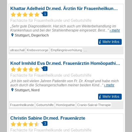
Khattar Adelheid Dr.med. Ärztin für Frauenheilkunde und Geburtshilfe
1
Fachärzte für Frauenheilkunde und Geburtshilfe
„Sehr gute Diagnostikerin. Hat sich auch um Weiterbehandlung im
Krankenhaus und bei der Strahlentherapie eingesetzt. Best...“
› mehr
Stuttgart, Degerloch
Mehr Infos
ultraschall
Krebsvorsorge
Empfängnisverhütung
Schwangerschaftsvorsorge
Ho
Knof Irmhild Eva Dr.med. Frauenärztin Homöopathie und Akkupunktur
1
Fachärzte für Frauenheilkunde und Geburtshilfe
„Ich bin seit vielen Jahren Patientin von Fr. Dr. Knopf und habe mich
auch durch die Schwangerschaften meiner beiden Kind...“
› mehr
Stuttgart, Nord
Mehr Infos
Frauenheilkunde
Geburtshilfe
Homöopathie
Cranio-Sakral-Therapie
Christin Sabine Dr.med. Frauenärzte
3
Fachärzte für Frauenheilkunde und Geburtshilfe