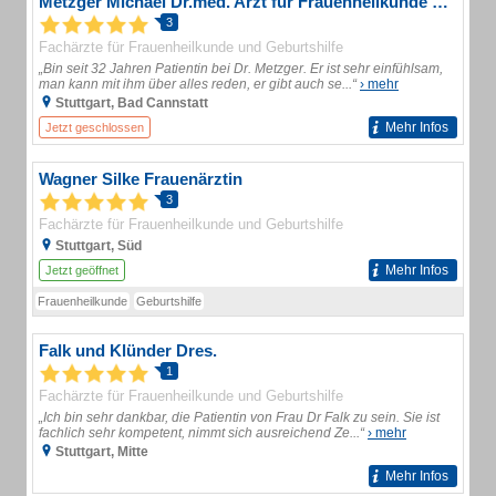
Metzger Michael Dr.med. Arzt für Frauenheilkunde und Geburtshilfe
3
Fachärzte für Frauenheilkunde und Geburtshilfe
„Bin seit 32 Jahren Patientin bei Dr. Metzger. Er ist sehr einfühlsam,
man kann mit ihm über alles reden, er gibt auch se...“
› mehr
Stuttgart, Bad Cannstatt
Mehr Infos
Jetzt geschlossen
Wagner Silke Frauenärztin
3
Fachärzte für Frauenheilkunde und Geburtshilfe
Stuttgart, Süd
Mehr Infos
Jetzt geöffnet
Frauenheilkunde
Geburtshilfe
Falk und Klünder Dres.
1
Fachärzte für Frauenheilkunde und Geburtshilfe
„Ich bin sehr dankbar, die Patientin von Frau Dr Falk zu sein. Sie ist
fachlich sehr kompetent, nimmt sich ausreichend Ze...“
› mehr
Stuttgart, Mitte
Mehr Infos