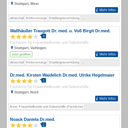
Stuttgart, West
Mehr Infos
ultraschall
Krebsvorsorge
Empfängnisverhütung
Schwangerschaftsvorsorge
Ho
Wallhäußer Traugott Dr. med. u. Voß Birgit Dr.med.
4
Fachärzte für Frauenheilkunde und Geburtshilfe
Stuttgart, Vaihingen
Mehr Infos
Jetzt geöffnet
ultraschall
Krebsvorsorge
Empfängnisverhütung
Schwangerschaftsvorsorge
Dr.med. Kirsten Waidelich Dr.med. Ulrike Hegelmaier
1
Fachärzte für Frauenheilkunde und Geburtshilfe
Stuttgart, Nord
Mehr Infos
Ärzte: Frauenheilkunde und Geburtshilfe (Fachärzte)
Noack Daniela Dr.med.
1