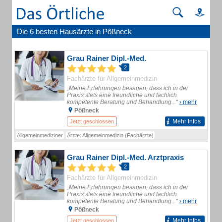
Die 6 besten Hausärzte in Pößneck
Grau Rainer Dipl.-Med.
2
Fachärzte für Allgemeinmedizin
„Meine Erfahrungen besagen, dass ich in der
Praxis stets eine freundliche und fachlich
kompetente Beratung und Behandlung...“
› mehr
Pößneck
Mehr Infos
Jetzt geschlossen
Allgemeinmediziner
Ärzte: Allgemeinmedizin (Fachärzte)
Grau Rainer Dipl.-Med. Arztpraxis
2
Fachärzte für Allgemeinmedizin
„Meine Erfahrungen besagen, dass ich in der
Praxis stets eine freundliche und fachlich
kompetente Beratung und Behandlung...“
› mehr
Pößneck
Mehr Infos
Jetzt geschlossen