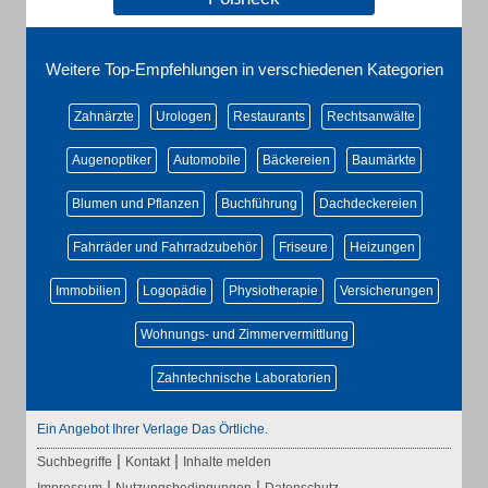
Weitere Top-Empfehlungen in verschiedenen Kategorien
Zahnärzte
Urologen
Restaurants
Rechtsanwälte
Augenoptiker
Automobile
Bäckereien
Baumärkte
Blumen und Pflanzen
Buchführung
Dachdeckereien
Fahrräder und Fahrradzubehör
Friseure
Heizungen
Immobilien
Logopädie
Physiotherapie
Versicherungen
Wohnungs- und Zimmervermittlung
Zahntechnische Laboratorien
Ein Angebot Ihrer Verlage Das Örtliche.
|
|
Suchbegriffe
Kontakt
Inhalte melden
|
|