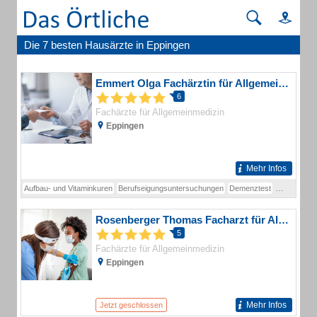
Die 7 besten Hausärzte in Eppingen
Emmert Olga Fachärztin für Allgemeinmedizin
6
Fachärzte für Allgemeinmedizin
Eppingen
Mehr Infos
Aufbau- und Vitaminkuren
Berufseigungsuntersuchungen
Demenztest
EKG
Gesu
Rosenberger Thomas Facharzt für Allgemeinmedizin
5
Fachärzte für Allgemeinmedizin
Eppingen
Mehr Infos
Jetzt geschlossen