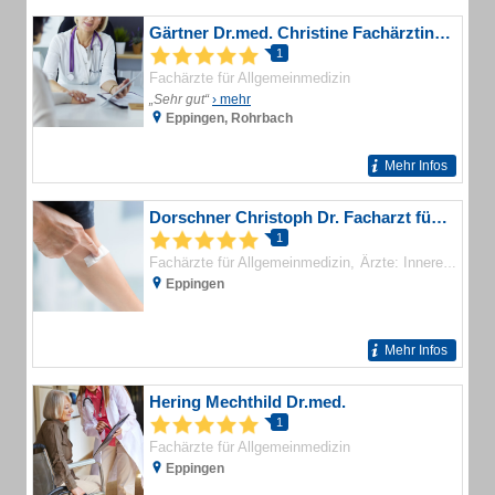
Gärtner Dr.med. Christine Fachärztin für Allgemeinmedizin
1
Fachärzte für Allgemeinmedizin
„Sehr gut“
› mehr
Eppingen, Rohrbach
Mehr Infos
Dorschner Christoph Dr. Facharzt für Allgemeinmedizin , Linke Stefan Dr. Facharzt für Innere Medizin
1
Fachärzte für Allgemeinmedizin
Ärzte: Innere Medizin (Fachärzte)
Eppingen
Mehr Infos
Hering Mechthild Dr.med.
1
Fachärzte für Allgemeinmedizin
Eppingen