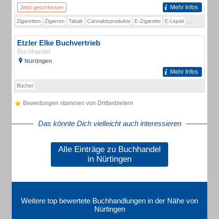
Mehr Infos
Jetzt geschlossen
Zigaretten
Zigarren
Tabak
Cannabisprodukte
E-Zigarette
E-Liquid
Heat- No- Bu
Etzler Elke Buchvertrieb
Buchhandel
Nürtingen
Mehr Infos
Bücher
Bewertungen stammen von Drittanbietern
Das könnte Dich vielleicht auch interessieren
Alle Einträge zu Buchhandel
in Nürtingen
Weitere top bewertete Buchhandlungen in der Nähe von
Nürtingen