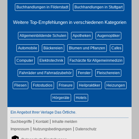
Buchhandlungen in Filderstadt
Buchhandlungen in Stuttgart
Weitere Top-Empfehlungen in verschiedenen Kategorien
Allgemeinbildende Schulen
Apotheken
Augenoptiker
Automobile
Bäckereien
Blumen und Pflanzen
Cafes
Computer
Elektrotechnik
Fachärzte für Allgemeinmedizin
Fahrräder und Fahrradzubehör
Fenster
Fleischereien
Fliesen
Fotostudios
Friseure
Heilpraktiker
Heizungen
Hörgeräte
Hotels
Ein Angebot Ihrer Verlage Das Örtliche.
|
|
Suchbegriffe
Kontakt
Inhalte melden
|
|
Impressum
Nutzungsbedingungen
Datenschutz