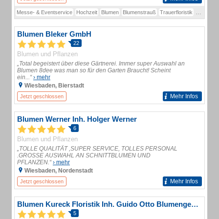
Messe- & Eventservice
Hochzeit
Blumen
Blumenstrauß
Trauerfloristik
Blumenli
Blumen Bleker GmbH
22
Blumen und Pflanzen
„Total begeistert über diese Gärtnerei. Immer super Auswahl an
Blumen 8dee was man so für den Garten Braucht! Scheint
ein...“
› mehr
Wiesbaden, Bierstadt
Mehr Infos
Jetzt geschlossen
Blumen Werner Inh. Holger Werner
6
Blumen und Pflanzen
„TOLLE QUALITÄT ,SUPER SERVICE, TOLLES PERSONAL
.GROSSE AUSWAHL AN SCHNITTBLUMEN UND
PFLANZEN.“
› mehr
Wiesbaden, Nordenstadt
Mehr Infos
Jetzt geschlossen
Blumen Kureck Floristik Inh. Guido Otto Blumengeschäft
5