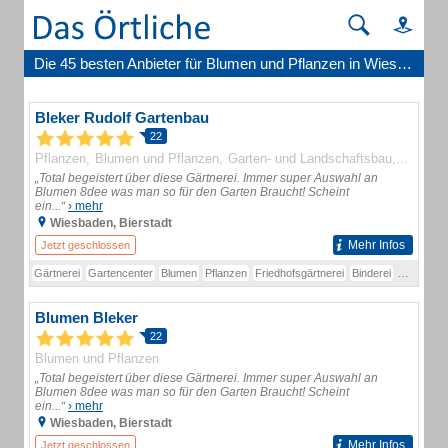
Die 45 besten Anbieter für Blumen und Pflanzen in Wiesbaden
Bleker Rudolf Gartenbau
22
Pflanzen
Blumen und Pflanzen
Garten- und Landschaftsbau
Friedho
„Total begeistert über diese Gärtnerei. Immer super Auswahl an
Blumen 8dee was man so für den Garten Braucht! Scheint
ein...“
› mehr
Wiesbaden, Bierstadt
Mehr Infos
Jetzt geschlossen
Gärtnerei
Gartencenter
Blumen
Pflanzen
Friedhofsgärtnerei
Binderei
Gartenba
Blumen Bleker
22
Blumen und Pflanzen
„Total begeistert über diese Gärtnerei. Immer super Auswahl an
Blumen 8dee was man so für den Garten Braucht! Scheint
ein...“
› mehr
Wiesbaden, Bierstadt
Mehr Infos
Jetzt geschlossen