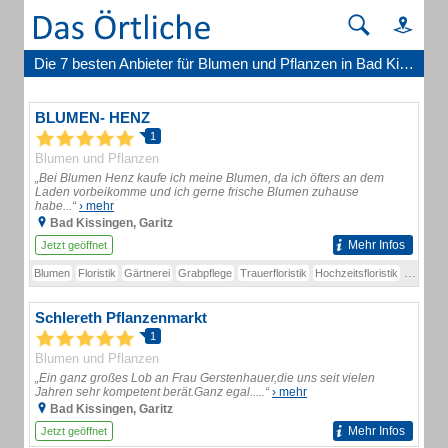
Die 7 besten Anbieter für Blumen und Pflanzen in Bad Kissingen
BLUMEN- HENZ
1
Blumen und Pflanzen
„Bei Blumen Henz kaufe ich meine Blumen, da ich öfters an dem
Laden vorbeikomme und ich gerne frische Blumen zuhause
habe...“
› mehr
Bad Kissingen, Garitz
Mehr Infos
Jetzt geöffnet
Blumen
Floristik
Gärtnerei
Grabpflege
Trauerfloristik
Hochzeitsfloristik
Bestattu
Schlereth Pflanzenmarkt
1
Blumen und Pflanzen
„Ein ganz großes Lob an Frau Gerstenhauer,die uns seit vielen
Jahren sehr kompetent berät.Ganz egal.....“
› mehr
Bad Kissingen, Garitz
Mehr Infos
Jetzt geöffnet