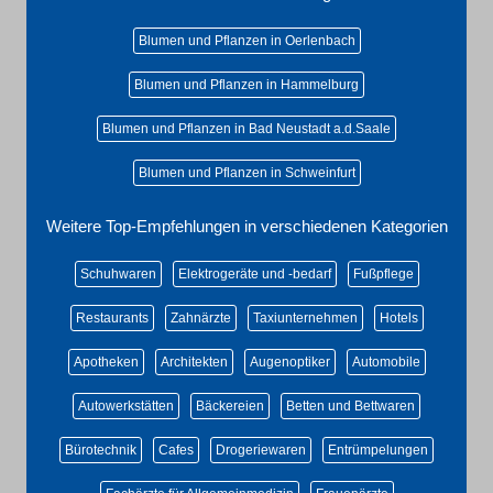
Blumen und Pflanzen in Oerlenbach
Blumen und Pflanzen in Hammelburg
Blumen und Pflanzen in Bad Neustadt a.d.Saale
Blumen und Pflanzen in Schweinfurt
Weitere Top-Empfehlungen in verschiedenen Kategorien
Schuhwaren
Elektrogeräte und -bedarf
Fußpflege
Restaurants
Zahnärzte
Taxiunternehmen
Hotels
Apotheken
Architekten
Augenoptiker
Automobile
Autowerkstätten
Bäckereien
Betten und Bettwaren
Bürotechnik
Cafes
Drogeriewaren
Entrümpelungen