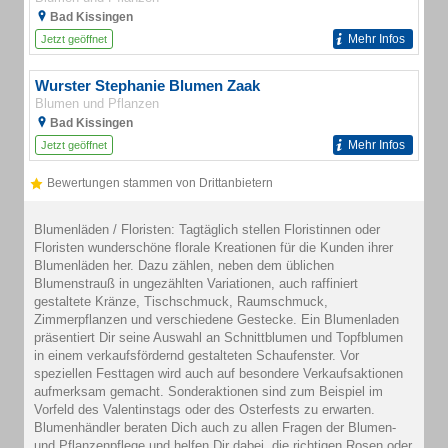
Bad Kissingen
Mehr Infos
Jetzt geöffnet
Wurster Stephanie Blumen Zaak
Blumen und Pflanzen
Bad Kissingen
Mehr Infos
Jetzt geöffnet
Bewertungen stammen von Drittanbietern
Blumenläden / Floristen: Tagtäglich stellen Floristinnen oder
Floristen wunderschöne florale Kreationen für die Kunden ihrer
Blumenläden her. Dazu zählen, neben dem üblichen
Blumenstrauß in ungezählten Variationen, auch raffiniert
gestaltete Kränze, Tischschmuck, Raumschmuck,
Zimmerpflanzen und verschiedene Gestecke. Ein Blumenladen
präsentiert Dir seine Auswahl an Schnittblumen und Topfblumen
in einem verkaufsfördernd gestalteten Schaufenster. Vor
speziellen Festtagen wird auch auf besondere Verkaufsaktionen
aufmerksam gemacht. Sonderaktionen sind zum Beispiel im
Vorfeld des Valentinstags oder des Osterfests zu erwarten.
Blumenhändler beraten Dich auch zu allen Fragen der Blumen-
und Pflanzenpflege und helfen Dir dabei, die richtigen Rosen oder