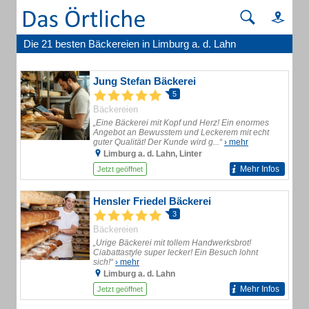
Die 21 besten Bäckereien in Limburg a. d. Lahn
Jung Stefan Bäckerei
5
Bäckereien
„Eine Bäckerei mit Kopf und Herz! Ein enormes
Angebot an Bewusstem und Leckerem mit echt
guter Qualität! Der Kunde wird g...“
› mehr
Limburg a. d. Lahn, Linter
Mehr Infos
Jetzt geöffnet
Hensler Friedel Bäckerei
3
Bäckereien
„Urige Bäckerei mit tollem Handwerksbrot!
Ciabattastyle super lecker! Ein Besuch lohnt
sich!“
› mehr
Limburg a. d. Lahn
Mehr Infos
Jetzt geöffnet