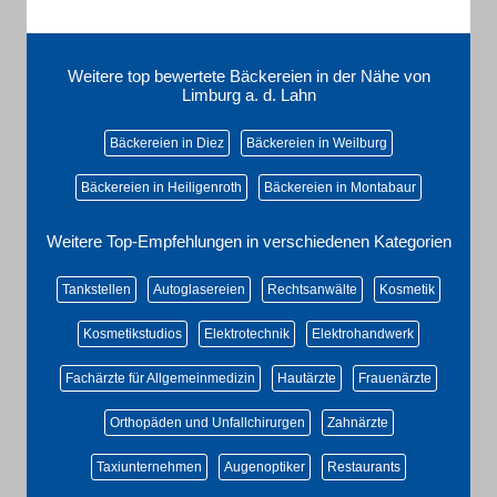
Weitere top bewertete Bäckereien in der Nähe von
Limburg a. d. Lahn
Bäckereien in Diez
Bäckereien in Weilburg
Bäckereien in Heiligenroth
Bäckereien in Montabaur
Weitere Top-Empfehlungen in verschiedenen Kategorien
Tankstellen
Autoglasereien
Rechtsanwälte
Kosmetik
Kosmetikstudios
Elektrotechnik
Elektrohandwerk
Fachärzte für Allgemeinmedizin
Hautärzte
Frauenärzte
Orthopäden und Unfallchirurgen
Zahnärzte
Taxiunternehmen
Augenoptiker
Restaurants