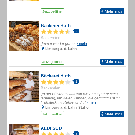
Mehr Infos
Jetzt geöffnet
Bäckerei Huth
2
Bäckereien
„Immer wieder gerne“
› mehr
Limburg a. d. Lahn
Mehr Infos
Jetzt geöffnet
Bäckerei Huth
1
Bäckereien
„In der Bäckerei Huth war die Atmosphäre stets
lebendig, mit vielen Kunden, die geduldig auf ihr
Frühstück mit Rührei und...“
› mehr
Limburg a. d. Lahn, Staffel
Mehr Infos
Jetzt geöffnet
ALDI SÜD
1