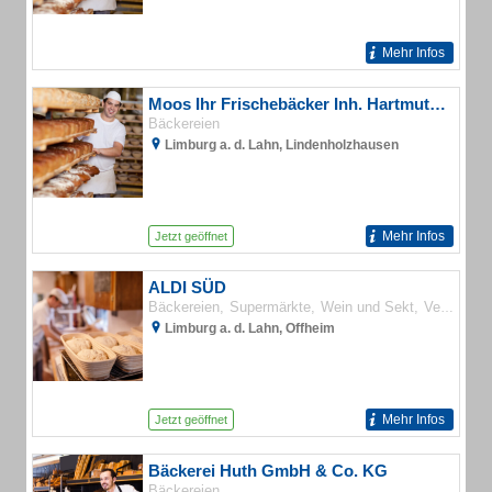
Mehr Infos
Moos Ihr Frischebäcker Inh. Hartmut moos Bäckerei
Bäckereien
Limburg a. d. Lahn, Lindenholzhausen
Mehr Infos
Jetzt geöffnet
ALDI SÜD
Bäckereien
Supermärkte
Wein und Sekt
Verbrauchermärkte
Limburg a. d. Lahn, Offheim
Mehr Infos
Jetzt geöffnet
Bäckerei Huth GmbH & Co. KG
Bäckereien