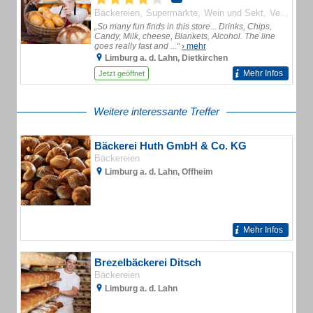
Bäckereien
Supermärkte
Wein und Sekt
Verbrauchermärkte
„So many fun finds in this store... Drinks, Chips,
Candy, Milk, cheese, Blankets, Alcohol. The line
goes really fast and ...“
› mehr
Limburg a. d. Lahn, Dietkirchen
Mehr Infos
Jetzt geöffnet
Weitere interessante Treffer
Bäckerei Huth GmbH & Co. KG
Bäckereien
Limburg a. d. Lahn, Offheim
Mehr Infos
Brezelbäckerei Ditsch
Bäckereien
Limburg a. d. Lahn