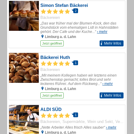
Simon Stefan Bäckerei
2
Bäckereien
„Das war früher mal der Blumen-Kock, den das
Grundstück vom ehemaligen Lidl in Hahnstätten
gehört. Der Cafe und der Kuche...“
› mehr
Limburg a. d. Lahn
Mehr Infos
Jetzt geöffnet
Bäckerei Huth
1
Bäckereien
„Mit meinem Kollegen haben wir letztens einen
Zwischenstop gemacht; tolles Brot und sehr
leckeres Rührei. Auf dem Rückweg...“
› mehr
Limburg a. d. Lahn
Mehr Infos
Jetzt geöffnet
ALDI SÜD
1
Bäckereien
Supermärkte
Wein und Sekt
Verbrauchermärkte
„Nette Arbeiter Alles frisch Alles sauber“
› mehr
Limburg a. d. Lahn