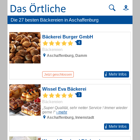
Die 27 besten Bäckereien in Aschaffenburg
Bäckerei Burger GmbH
4
Bäckereien
Aschaffenburg, Damm
Mehr Infos
Jetzt geschlossen
Wissel Eva Bäckerei
3
Bäckereien
„Super Qualität, sehr netter Service ! Immer wieder
gerne !“
› mehr
Aschaffenburg, Innenstadt
Mehr Infos