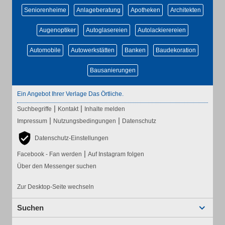
Seniorenheime
Anlageberatung
Apotheken
Architekten
Augenoptiker
Autoglasereien
Autolackierereien
Automobile
Autowerkstätten
Banken
Baudekoration
Bausanierungen
Ein Angebot Ihrer Verlage Das Örtliche.
|
|
Suchbegriffe
Kontakt
Inhalte melden
|
|
Impressum
Nutzungsbedingungen
Datenschutz
Datenschutz-Einstellungen
|
Facebook - Fan werden
Auf Instagram folgen
Über den Messenger suchen
Zur Desktop-Seite wechseln
Suchen