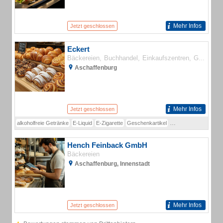
Mehr Infos
Jetzt geschlossen
Eckert
Bäckereien
Buchhandel
Einkaufszentren
Gaststätten und Restaurants
Aschaffenburg
Mehr Infos
Jetzt geschlossen
alkoholfreie Getränke
E-Liquid
E-Zigarette
Geschenkartikel
Heat-No-Burn-Produk
Hench Feinback GmbH
Bäckereien
Aschaffenburg, Innenstadt
Mehr Infos
Jetzt geschlossen