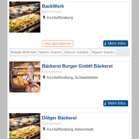
BackWerk
Bäckereien
Aschaffenburg
Mehr Infos
Jetzt geschlossen
Belegte Brötchen
Heisse Snacks
Süsses Gebäck
Vegane Snacks
BackWaren
Bäckerei Burger GmbH Bäckerei
Bäckereien
Aschaffenburg, Schweinheim
Mehr Infos
Dölger Bäckerei
Bäckereien
Aschaffenburg, Innenstadt