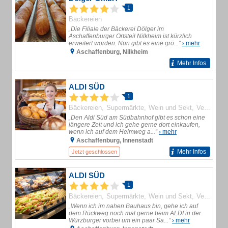
1
Bäckereien
„Die Filiale der Bäckerei Dölger im
Aschaffenburger Ortsteil Nilkheim ist kürzlich
erweitert worden. Nun gibt es eine grö...“
› mehr
Aschaffenburg, Nilkheim
Mehr Infos
ALDI SÜD
1
Bäckereien
Supermärkte
Wein und Sekt
Verbrauchermärkte
„Den Aldi Süd am Südbahnhof gibt es schon eine
längere Zeit und ich gehe gerne dort einkaufen,
wenn ich auf dem Heimweg a...“
› mehr
Aschaffenburg, Innenstadt
Mehr Infos
Jetzt geschlossen
ALDI SÜD
1
Bäckereien
Supermärkte
Wein und Sekt
Verbrauchermärkte
„Wenn ich im nahen Bauhaus bin, gehe ich auf
dem Rückweg noch mal gerne beim ALDI in der
Würzburger vorbei um ein paar Sa...“
› mehr