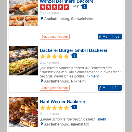
Wenzel Bernhard Bäckerei
Yelp
2
Bäckereien
Aschaffenburg, Schweinheim
Mehr Infos
Jetzt geschlossen
Bäckerei Burger GmbH Bäckerei
1
Bäckereien
„Am letzten Samstag haben wir Brötchen fürs
Frühstück beim "Cafe Schliessmann" in "Urberach"
besorgt. Wenn ich es richtig...“
› mehr
Aschaffenburg, Nilkheim
Mehr Infos
Jetzt geschlossen
Hanf Werner Bäckerei
1
Bäckereien
„Leider schon lange geschlossen.“
› mehr
Aschaffenburg, Innenstadt