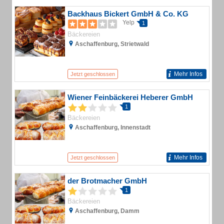
Backhaus Bickert GmbH & Co. KG
Yelp
1
Bäckereien
Aschaffenburg, Strietwald
Mehr Infos
Jetzt geschlossen
Wiener Feinbäckerei Heberer GmbH
1
Bäckereien
Aschaffenburg, Innenstadt
Mehr Infos
Jetzt geschlossen
der Brotmacher GmbH
1
Bäckereien
Aschaffenburg, Damm