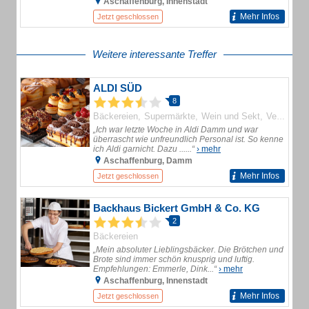
Aschaffenburg, Innenstadt
Mehr Infos
Jetzt geschlossen
Weitere interessante Treffer
ALDI SÜD
8
Bäckereien
Supermärkte
Wein und Sekt
Verbrauchermärkte
„Ich war letzte Woche in Aldi Damm und war
überrascht wie unfreundlich Personal ist. So kenne
ich Aldi garnicht. Dazu ......“
› mehr
Aschaffenburg, Damm
Mehr Infos
Jetzt geschlossen
Backhaus Bickert GmbH & Co. KG
2
Bäckereien
„Mein absoluter Lieblingsbäcker. Die Brötchen und
Brote sind immer schön knusprig und luftig.
Empfehlungen: Emmerle, Dink...“
› mehr
Aschaffenburg, Innenstadt
Mehr Infos
Jetzt geschlossen