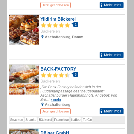
Mehr Infos
Jetzt geschlossen
Yildirim Bäckerei
1
Bäckereien
Aschaffenburg, Damm
Mehr Infos
BACK-FACTORY
3
Bäckereien
„Die Back-Factory befindet sich in der
Fußgängerpassage des "neugebauten"
Aschaffenburger Hauptbahnhofs. Angebot: Von
Brö...“
› mehr
Aschaffenburg
Mehr Infos
Jetzt geschlossen
Snacken
Snacks
Bäckerei
Franchise
Kaffee
To Go
Dölger GmbH