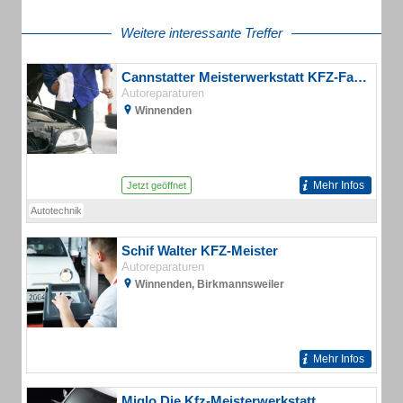
Weitere interessante Treffer
Cannstatter Meisterwerkstatt KFZ-Fachwerkstatt
Autoreparaturen
Winnenden
Mehr Infos
Jetzt geöffnet
Autotechnik
Schif Walter KFZ-Meister
Autoreparaturen
Winnenden, Birkmannsweiler
Mehr Infos
Miglo Die Kfz-Meisterwerkstatt