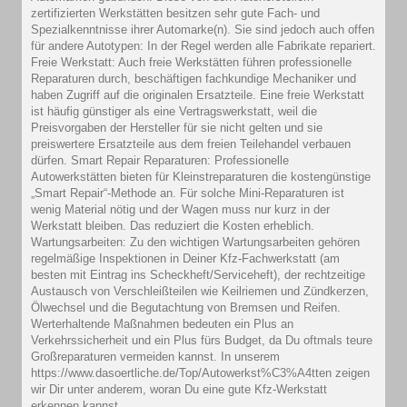
zertifizierten Werkstätten besitzen sehr gute Fach- und
Spezialkenntnisse ihrer Automarke(n). Sie sind jedoch auch offen
für andere Autotypen: In der Regel werden alle Fabrikate repariert.
Freie Werkstatt: Auch freie Werkstätten führen professionelle
Reparaturen durch, beschäftigen fachkundige Mechaniker und
haben Zugriff auf die originalen Ersatzteile. Eine freie Werkstatt
ist häufig günstiger als eine Vertragswerkstatt, weil die
Preisvorgaben der Hersteller für sie nicht gelten und sie
preiswertere Ersatzteile aus dem freien Teilehandel verbauen
dürfen. Smart Repair Reparaturen: Professionelle
Autowerkstätten bieten für Kleinstreparaturen die kostengünstige
„Smart Repair“-Methode an. Für solche Mini-Reparaturen ist
wenig Material nötig und der Wagen muss nur kurz in der
Werkstatt bleiben. Das reduziert die Kosten erheblich.
Wartungsarbeiten: Zu den wichtigen Wartungsarbeiten gehören
regelmäßige Inspektionen in Deiner Kfz-Fachwerkstatt (am
besten mit Eintrag ins Scheckheft/Serviceheft), der rechtzeitige
Austausch von Verschleißteilen wie Keilriemen und Zündkerzen,
Ölwechsel und die Begutachtung von Bremsen und Reifen.
Werterhaltende Maßnahmen bedeuten ein Plus an
Verkehrssicherheit und ein Plus fürs Budget, da Du oftmals teure
Großreparaturen vermeiden kannst. In unserem
https://www.dasoertliche.de/Top/Autowerkst%C3%A4tten zeigen
wir Dir unter anderem, woran Du eine gute Kfz-Werkstatt
erkennen kannst.