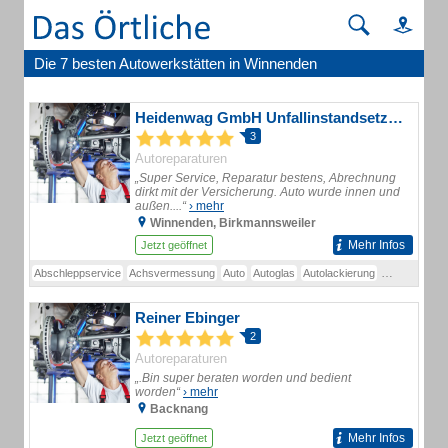
Die 7 besten Autowerkstätten in Winnenden
Heidenwag GmbH Unfallinstandsetzung Abschleppservice
3
Autoreparaturen
„Super Service, Reparatur bestens, Abrechnung
dirkt mit der Versicherung. Auto wurde innen und
außen....“
› mehr
Winnenden, Birkmannsweiler
Mehr Infos
Jetzt geöffnet
Abschleppservice
Achsvermessung
Auto
Autoglas
Autolackierung
Autoreparatu
Reiner Ebinger
2
Autoreparaturen
„.Bin super beraten worden und bedient
worden“
› mehr
Backnang
Mehr Infos
Jetzt geöffnet