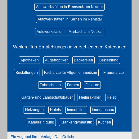
Autowerkstätten in Remseck am Neckar
Autowerkstätten in Kernen im Remstal
Autowerkstätten in Marbach am Neckar
Weitere Top-Empfehlungen in verschiedenen Kategorien
Apotheken
Augenoptiker
Bäckereien
Bekleidung
Bestattungen
Fachärzte für Allgemeinmedizin
Frauenärzte
Fahrschulen
Farben
Friseure
Garten- und Landschaftsbauer
Heilpraktiker
Heizöl
Heizungen
Hotels
Immobilien
Innenausbau
Kanalreinigung
Krankengymnastik
Küchen
Ein Angebot Ihrer Verlage Das Örtliche.