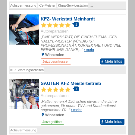
Achsvermessung
Kfz-Meister
Klima-Servicestation
Serviceleistungen rund ums Au
KFZ- Werkstatt Meinhardt
1
Autoreparaturen
„EINE WERKSTATT, DIE EINEM EHEMALIGEN
RALLYE-MEISTER WÜRDIG IST.
PROFESSIONALITÄT, KORREKTHEIT UND VIEL
ERFAHRUNG. DANKE,...“
› mehr
Winnenden
Mehr Infos
Jetzt geschlossen
KFZ-Wartungsarbeiten
SAUTER KFZ Meisterbetrieb
1
Autoreparaturen
„Hatte meinen A 150, schon etwas in die Jahre
gekommen, für neuen TÜV und Kundendienst
angemeldet. Fü...“
› mehr
Winnenden
Mehr Infos
Jetzt geöffnet
Achsvermessung