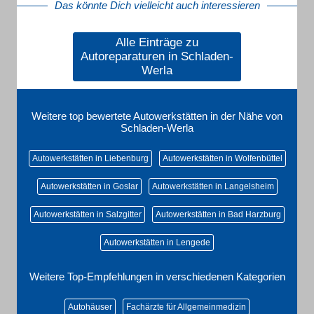
Das könnte Dich vielleicht auch interessieren
Alle Einträge zu
Autoreparaturen in Schladen-
Werla
Weitere top bewertete Autowerkstätten in der Nähe von
Schladen-Werla
Autowerkstätten in Liebenburg
Autowerkstätten in Wolfenbüttel
Autowerkstätten in Goslar
Autowerkstätten in Langelsheim
Autowerkstätten in Salzgitter
Autowerkstätten in Bad Harzburg
Autowerkstätten in Lengede
Weitere Top-Empfehlungen in verschiedenen Kategorien
Autohäuser
Fachärzte für Allgemeinmedizin