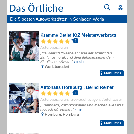
Die 5 besten Autowerkstätten in Schladen-Werla
Kramme Detlef KfZ Meisterwerkstatt
1
Autoreparaturen
„die Werkstatt wurde anhand der schlechten
Zahlungsmoral, und dem dahinterstehendem
Staatlichem Syste...“
› mehr
Werlaburgdorf
Mehr Infos
Autohaus Hornburg , Bernd Reiner
1
Autoreparaturen
Gebrauchtwagen
Autohäuser
„Freundlich, Zuvorkommend und machen alles was
möglich ist, zeitnah!“
› mehr
Hornburg, Hornburg
Mehr Infos