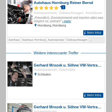
Autohaus Hornburg Reiner Bernd
1
Autoreparaturen
Gebrauchtwagen
Autohäuser
„Freundlich, Zuvorkommend und machen alles was
möglich ist, zeitnah!“
› mehr
Hornburg, Hornburg
Mehr Infos
Autohaus
Autohaus Hornburg
Autoreperatur
Gebrauchtwagen
Getriebespülung
Weitere interessante Treffer
Gerhard Mrozek u. Söhne VW-Vertragswerkstatt
Autoreparaturen
Automobile
Schladen
Mehr Infos
Gerhard Mrozek u. Söhne VW-Vertragswerkstatt KFZ-Werkstatt
Autoreparaturen