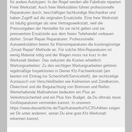
für andere Autotypen: In der Regel werden alle Fabrikate repariert.
Freie Werkstatt: Auch freie Werkstätten führen professionelle
Reparaturen durch, beschäftigen fachkundige Mechaniker und
haben Zugriff auf die originalen Ersatzteile. Eine freie Werkstatt
ist häufig günstiger als eine Vertragswerkstatt, weil die
Preisvorgaben der Hersteller für sie nicht gelten und sie
preiswertere Ersatzteile aus dem freien Teilehandel verbauen
dürfen. Smart Repair Reparaturen: Professionelle
Autowerkstätten bieten für Kleinstreparaturen die kostengünstige
„Smart Repair“-Methode an. Für solche Mini-Reparaturen ist
wenig Material nötig und der Wagen muss nur kurz in der
Werkstatt bleiben. Das reduziert die Kosten erheblich.
Wartungsarbeiten: Zu den wichtigen Wartungsarbeiten gehören
regelmäßige Inspektionen in Deiner Kfz-Fachwerkstatt (am
besten mit Eintrag ins Scheckheft/Serviceheft), der rechtzeitige
Austausch von Verschleißteilen wie Keilriemen und Zündkerzen,
Ölwechsel und die Begutachtung von Bremsen und Reifen.
Werterhaltende Maßnahmen bedeuten ein Plus an
Verkehrssicherheit und ein Plus fürs Budget, da Du oftmals teure
Großreparaturen vermeiden kannst. In unserem
https://www.dasoertliche.de/Top/Autowerkst%C3%A4tten zeigen
wir Dir unter anderem, woran Du eine gute Kfz-Werkstatt
erkennen kannst.