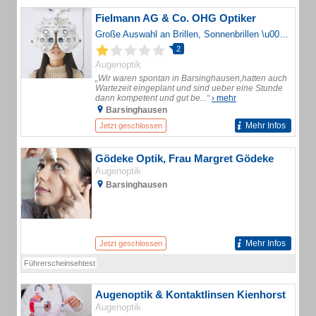
Fielmann AG & Co. OHG Optiker
Große Auswahl an Brillen, Sonnenbrillen \u0026 Kontaktlinsen? Geld-zurück-Garantie? Zufriedenheitsgarantie? Kostenloser Sehtest?
2
Augenoptik
„Wir waren spontan in Barsinghausen,hatten auch
Wartezeit eingeplant und sind ueber eine Stunde
dann kompetent und gut be...“
› mehr
Barsinghausen
Mehr Infos
Jetzt geschlossen
Gödeke Optik, Frau Margret Gödeke
Augenoptik
Barsinghausen
Mehr Infos
Jetzt geschlossen
Führerscheinsehtest
Augenoptik & Kontaktlinsen Kienhorst
Augenoptik