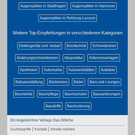
Augenoptiker in Stadthagen
Augenoptiker in Hannover
Augenoptiker in Rehburg-Loccum
Weitere Top-Empfehlungen in verschiedenen Kategorien
Elektrogeräte und -bedarf
Bürotechnik
Schneidereien
Änderungsschneidereien
Akupunktur
Antennenanlagen
Apotheken
Automobile
Autowerkstätten
Autoteile
Babyausstattung
Bäckereien
Bäder
Bars und Lounges
Baumärkte
Baumpflege
Baumschulen
Bausanierungen
Baustoffe
Bautrocknung
Ein Angebot Ihrer Verlage Das Örtliche.
|
|
Suchbegriffe
Kontakt
Inhalte melden