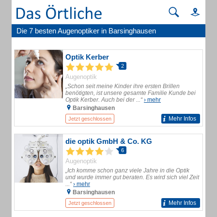
Die 7 besten Augenoptiker in Barsinghausen
Optik Kerber
2
Augenoptik
„Schon seit meine Kinder ihre ersten Brillen
benötigten, ist unsere gesamte Familie Kunde bei
Optik Kerber. Auch bei der ...“
› mehr
Barsinghausen
Mehr Infos
Jetzt geschlossen
die optik GmbH & Co. KG
6
Augenoptik
„Ich komme schon ganz viele Jahre in die Optik
und wurde immer gut beraten. Es wird sich viel Zeit
...“
› mehr
Barsinghausen
Mehr Infos
Jetzt geschlossen