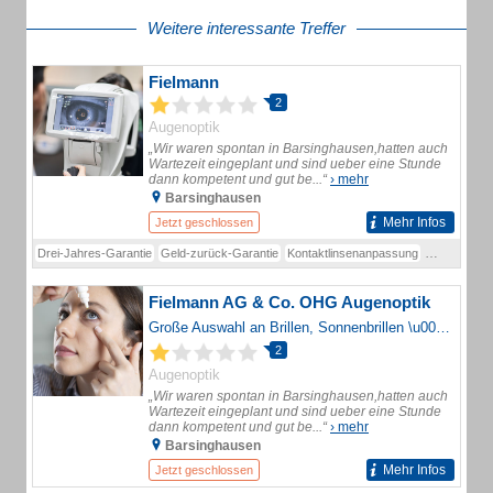
Weitere interessante Treffer
Fielmann
2
Augenoptik
„Wir waren spontan in Barsinghausen,hatten auch
Wartezeit eingeplant und sind ueber eine Stunde
dann kompetent und gut be...“
› mehr
Barsinghausen
Mehr Infos
Jetzt geschlossen
Drei-Jahres-Garantie
Geld-zurück-Garantie
Kontaktlinsenanpassung
Kontaktlinse
Fielmann AG & Co. OHG Augenoptik
Große Auswahl an Brillen, Sonnenbrillen \u0026 Kontaktlinsen? Geld-zurück-Garantie? Zufriedenheitsgarantie? Kostenloser Sehtest?
2
Augenoptik
„Wir waren spontan in Barsinghausen,hatten auch
Wartezeit eingeplant und sind ueber eine Stunde
dann kompetent und gut be...“
› mehr
Barsinghausen
Mehr Infos
Jetzt geschlossen