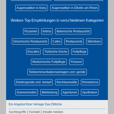
Augenoptiker in Alzey
Augenoptiker in Eltville am Rhein
Weitere Top-Empfehlungen in verschiedenen Kategorien
Pizzerien
Imbiss
Italienische Restaurants
Griechische Restaurants
Cafes
Restaurants
Weinbars
Eiscafes
Türkische Küche
Fußpflege
Medizinische Fußpflege
Friseure
Telekommunikationsanlagen und -geräte
Elektrogeräte und -bedarf
Rechtsanwälte
Reisebüros
Damenmoden
Bekleidung
Agenturen
Apotheken
Ein Angebot Ihrer Verlage Das Örtliche.
|
|
Suchbegriffe
Kontakt
Inhalte melden