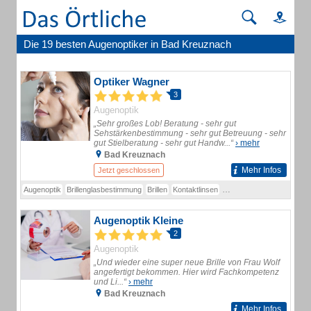
Die 19 besten Augenoptiker in Bad Kreuznach
Optiker Wagner
3
Augenoptik
„Sehr großes Lob! Beratung - sehr gut
Sehstärkenbestimmung - sehr gut Betreuung - sehr
gut Stielberatung - sehr gut Handw...“
› mehr
Bad Kreuznach
Mehr Infos
Jetzt geschlossen
Augenoptik
Brillenglasbestimmung
Brillen
Kontaktlinsen
Bildschirmarbeitsplatzbrill
Augenoptik Kleine
2
Augenoptik
„Und wieder eine super neue Brille von Frau Wolf
angefertigt bekommen. Hier wird Fachkompetenz
und Li...“
› mehr
Bad Kreuznach
Mehr Infos