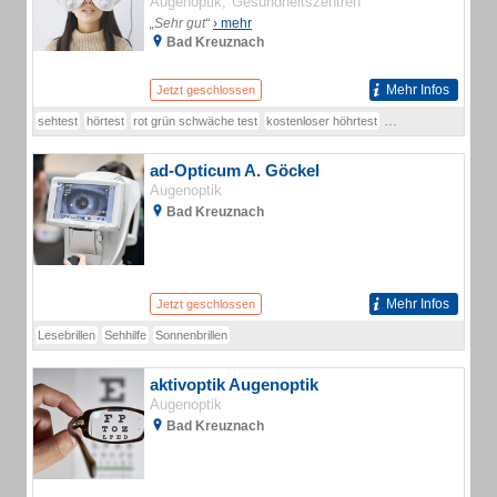
Augenoptik
Gesundheitszentren
„Sehr gut“
› mehr
Bad Kreuznach
Mehr Infos
Jetzt geschlossen
sehtest
hörtest
rot grün schwäche test
kostenloser höhrtest
sehtest optiker
farb
ad-Opticum A. Göckel
Augenoptik
Bad Kreuznach
Mehr Infos
Jetzt geschlossen
Lesebrillen
Sehhilfe
Sonnenbrillen
aktivoptik Augenoptik
Augenoptik
Bad Kreuznach