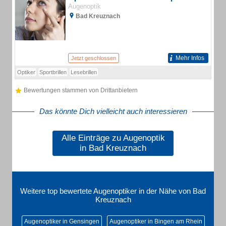
Augenoptik
Bad Kreuznach
Mehr Infos
Jetzt geschlossen
Optiker
Sportbrillen
Lesebrillen
Bewertungen stammen von Drittanbietern
Das könnte Dich vielleicht auch interessieren
Alle Einträge zu Augenoptik
in Bad Kreuznach
Weitere top bewertete Augenoptiker in der Nähe von Bad
Kreuznach
Augenoptiker in Gensingen
Augenoptiker in Bingen am Rhein