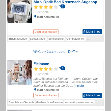
Aktiv Optik Bad Kreuznach Augenoptiker
1
Augenoptik
Bad Kreuznach
Mehr Infos
Jetzt geschlossen
Brillenfassungen
Kontaktlinsen
Sonnenbrillen
Computerbrillen
Hörakustik
Optike
Weitere interessante Treffer
Fielmann
6
Augenoptik
„Mein Besuch bei Fielmann – Ihrem Optiker, war
rundum zufriedenstellend. Dies war bereits mein
zweiter Besuch und die Qua...“
› mehr
Bad Kreuznach
Mehr Infos
Jetzt geschlossen
Drei-Jahres-Garantie
Geld-zurück-Garantie
Kontaktlinsenanpassung
Kontaktlinse