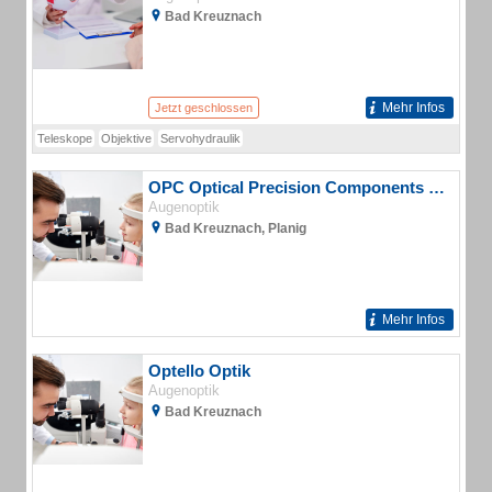
Bad Kreuznach
Mehr Infos
Jetzt geschlossen
Teleskope
Objektive
Servohydraulik
OPC Optical Precision Components Europe GmbH
Augenoptik
Bad Kreuznach, Planig
Mehr Infos
Optello Optik
Augenoptik
Bad Kreuznach