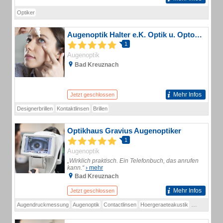
Optiker
Augenoptik Halter e.K. Optik u. Optometrie
1
Augenoptik
Bad Kreuznach
Mehr Infos
Jetzt geschlossen
Designerbrillen
Kontaktlinsen
Brillen
Optikhaus Gravius Augenoptiker
1
Augenoptik
„Wirklich praktisch. Ein Telefonbuch, das anrufen
kann.“
› mehr
Bad Kreuznach
Mehr Infos
Jetzt geschlossen
Augendruckmessung
Augenoptik
Contactlinsen
Hoergeraeteakustik
Hörgeräte
K