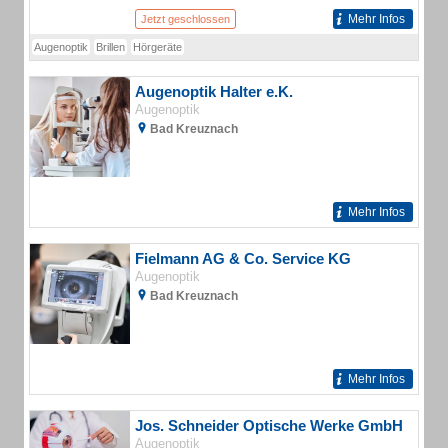
Mehr Infos
Jetzt geschlossen
Augenoptik
Brillen
Hörgeräte
Augenoptik Halter e.K.
Augenoptik
Bad Kreuznach
Mehr Infos
Fielmann AG & Co. Service KG
Augenoptik
Bad Kreuznach
Mehr Infos
Jos. Schneider Optische Werke GmbH
Augenoptik