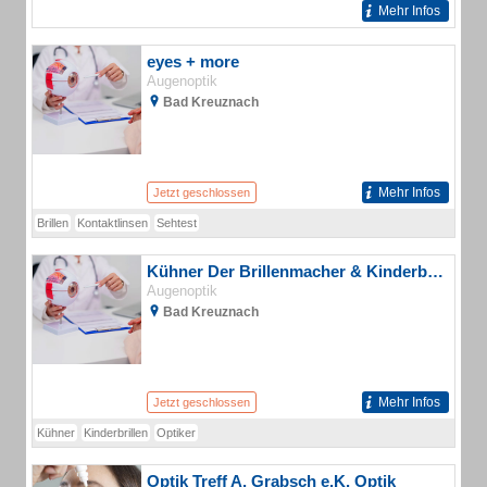
Mehr Infos
eyes + more
Augenoptik
Bad Kreuznach
Mehr Infos
Jetzt geschlossen
Brillen
Kontaktlinsen
Sehtest
Kühner Der Brillenmacher & Kinderbrillen
Augenoptik
Bad Kreuznach
Mehr Infos
Jetzt geschlossen
Kühner
Kinderbrillen
Optiker
Optik Treff A. Grabsch e.K. Optik