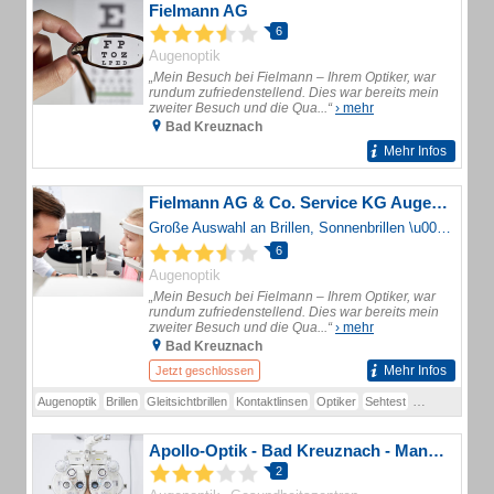
Fielmann AG
6
Augenoptik
„Mein Besuch bei Fielmann – Ihrem Optiker, war
rundum zufriedenstellend. Dies war bereits mein
zweiter Besuch und die Qua...“
› mehr
Bad Kreuznach
Mehr Infos
Fielmann AG & Co. Service KG Augenoptik
Große Auswahl an Brillen, Sonnenbrillen \u0026 Kontaktlinsen? Geld-zurück-Garantie? Zufriedenheitsgarantie? Kostenloser Sehtest?
6
Augenoptik
„Mein Besuch bei Fielmann – Ihrem Optiker, war
rundum zufriedenstellend. Dies war bereits mein
zweiter Besuch und die Qua...“
› mehr
Bad Kreuznach
Mehr Infos
Jetzt geschlossen
Augenoptik
Brillen
Gleitsichtbrillen
Kontaktlinsen
Optiker
Sehtest
Sonnenbrillen
Apollo-Optik - Bad Kreuznach - Mannheimer Str.
2