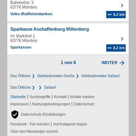
Bahnhofstr. 5
63776 Mömbris
Volks-/Raiffeisenbanken
8.2 km
Sparkasse Aschaffenburg Miltenberg
Im Markthof 1
63776 Mömbris
Sparkassen
8.2 km
1 von 6
WEITER
Das Örtliche
Geldautomaten-Suche
Geldautomaten Sailauf
Das Örtliche
Sailauf
|
|
|
Startseite
Suchbegriffe
Kontakt
Inhalte melden
|
|
Impressum
Nutzungsbedingungen
Datenschutz
Datenschutz-Einstellungen
|
Facebook - Fan werden
Auf Instagram folgen
Über den Messenger suchen