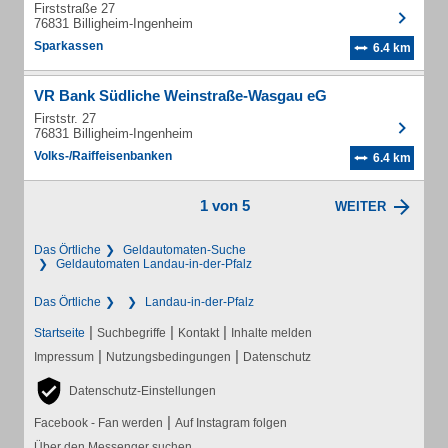
Firststraße 27
76831 Billigheim-Ingenheim
Sparkassen
6.4 km
VR Bank Südliche Weinstraße-Wasgau eG
Firststr. 27
76831 Billigheim-Ingenheim
Volks-/Raiffeisenbanken
6.4 km
1 von 5
WEITER
Das Örtliche
Geldautomaten-Suche
Geldautomaten Landau-in-der-Pfalz
Das Örtliche
Landau-in-der-Pfalz
|
|
|
Startseite
Suchbegriffe
Kontakt
Inhalte melden
|
|
Impressum
Nutzungsbedingungen
Datenschutz
Datenschutz-Einstellungen
|
Facebook - Fan werden
Auf Instagram folgen
Über den Messenger suchen