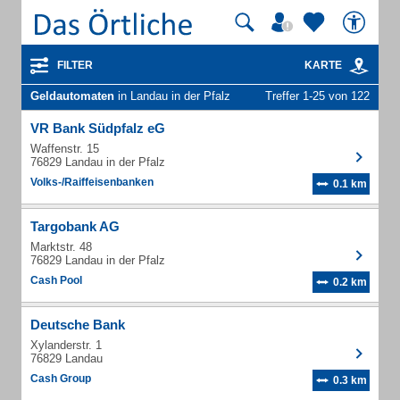
FILTER
KARTE
Geldautomaten
in Landau in der Pfalz
Treffer 1-25 von 122
VR Bank Südpfalz eG
Waffenstr. 15
76829 Landau in der Pfalz
Volks-/Raiffeisenbanken
0.1 km
Targobank AG
Marktstr. 48
76829 Landau in der Pfalz
Cash Pool
0.2 km
Deutsche Bank
Xylanderstr. 1
76829 Landau
Cash Group
0.3 km