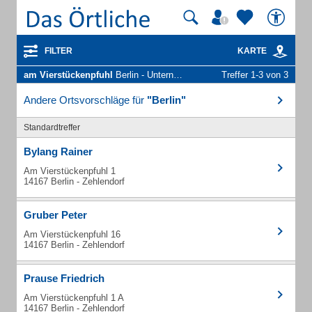
FILTER
KARTE
am Vierstückenpfuhl
Berlin - Unternehmen und Personen
Treffer 1-3 von 3
Andere Ortsvorschläge für
"Berlin"
Standardtreffer
Bylang Rainer
Am Vierstückenpfuhl 1
14167 Berlin - Zehlendorf
Gruber Peter
Am Vierstückenpfuhl 16
14167 Berlin - Zehlendorf
Prause Friedrich
Am Vierstückenpfuhl 1 A
14167 Berlin - Zehlendorf