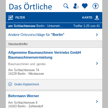
FILTER
KARTE
am Schlachtensee
Berlin - Unternehmen und Personen
Treffer 1-25 von 41
Andere Ortsvorschläge für
"Berlin"
Standardtreffer
Allgemeine Baumaschinen Vertriebs GmbH
Baumaschinenvermietung
Baumaschinen und -geräte
Am Schlachtensee 74
14129 Berlin - Nikolassee
Gratis-Digitalcheck
Behrmann Werner
Am Schlachtensee 6
14163 Berlin - Zehlendorf