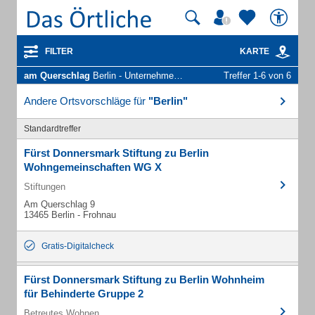
FILTER
KARTE
am Querschlag
Berlin - Unternehmen und Personen
Treffer 1-6 von 6
Andere Ortsvorschläge für
"Berlin"
Standardtreffer
Fürst Donnersmark Stiftung zu Berlin
Wohngemeinschaften WG X
Stiftungen
Am Querschlag 9
13465 Berlin - Frohnau
Gratis-Digitalcheck
Fürst Donnersmark Stiftung zu Berlin Wohnheim
für Behinderte Gruppe 2
Betreutes Wohnen