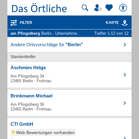
FILTER
KARTE
am Pfingstberg
Berlin - Unternehmen und Personen
Treffer 1-12 von 12
Andere Ortsvorschläge für
"Berlin"
Standardtreffer
Aschmies Helga
Am Pfingstberg 34
13465 Berlin - Frohnau
Brinkmann Michael
Am Pfingstberg 36
13465 Berlin - Frohnau
CTI GmbH
Web Bewertungen vorhanden