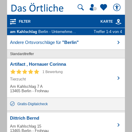
FILTER
KARTE
am Kahlschlag
Berlin - Unternehmen und Personen
Treffer 1-4 von 4
Andere Ortsvorschläge für
"Berlin"
Standardtreffer
Artifact , Hornauer Corinna
1 Bewertung
Tierzucht
Am Kahlschlag 7 A
13465 Berlin - Frohnau
Gratis-Digitalcheck
Dittrich Bernd
Am Kahlschlag 15
13465 Berlin - Frohnau