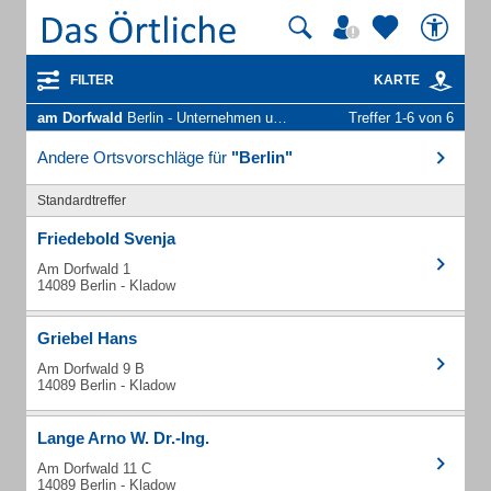
FILTER
KARTE
am Dorfwald
Berlin - Unternehmen und Personen
Treffer 1-6 von 6
Andere Ortsvorschläge für
"Berlin"
Standardtreffer
Friedebold Svenja
Am Dorfwald 1
14089 Berlin - Kladow
Griebel Hans
Am Dorfwald 9 B
14089 Berlin - Kladow
Lange Arno W. Dr.-Ing.
Am Dorfwald 11 C
14089 Berlin - Kladow