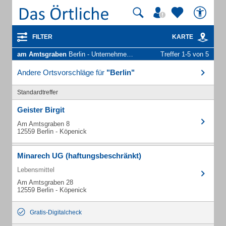
FILTER
KARTE
am Amtsgraben
Berlin - Unternehmen und Personen
Treffer 1-5 von 5
Andere Ortsvorschläge für
"Berlin"
Standardtreffer
Geister Birgit
Am Amtsgraben 8
12559 Berlin - Köpenick
Minarech UG (haftungsbeschränkt)
Lebensmittel
Am Amtsgraben 28
12559 Berlin - Köpenick
Gratis-Digitalcheck