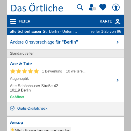
FILTER
KARTE
alte Schönhauser Str
Berlin - Unternehmen und Personen
Treffer 1-25 von 96
Andere Ortsvorschläge für
"Berlin"
Standardtreffer
Ace & Tate
1 Bewertung + 10 weitere...
Augenoptik
Alte Schönhauser Straße 42
10119 Berlin
Gratis-Digitalcheck
Aesop
Web Bewertungen vorhanden