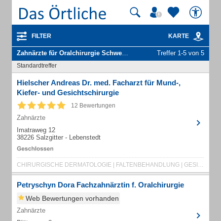
FILTER
KARTE
Zahnärzte für Oralchirurgie Schwerpunkt
in Bad Stadt Salzgitter
Treffer 1-5 von 5
Standardtreffer
Hielscher Andreas Dr. med. Facharzt für Mund-,
Kiefer- und Gesichtschirurgie
12 Bewertungen
Zahnärzte
Imatraweg 12
38226 Salzgitter - Lebenstedt
CHIRURGISCHE DERMATOLOGIE | FALTENBEHANDLUNG | GESICHTSCHIRURGIE | IMPLANTOLOGIE
Petryschyn Dora Fachzahnärztin f. Oralchirurgie
Web Bewertungen vorhanden
Zahnärzte