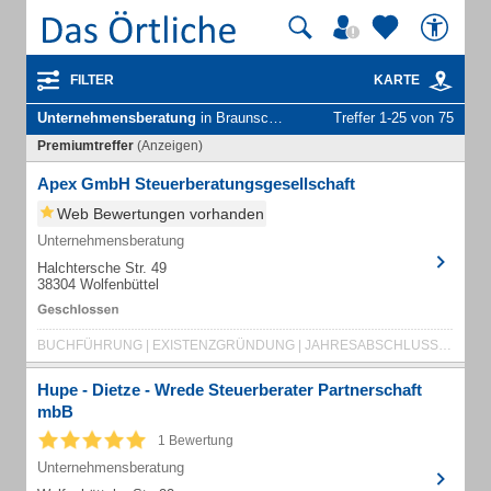
FILTER
KARTE
Unternehmensberatung
in Braunschweig
Treffer 1-25 von 75
Premiumtreffer
(Anzeigen)
Apex GmbH Steuerberatungsgesellschaft
Web Bewertungen vorhanden
Unternehmensberatung
Halchtersche Str. 49
38304 Wolfenbüttel
BUCHFÜHRUNG | EXISTENZGRÜNDUNG | JAHRESABSCHLUSS | LOHNABRECHNUNG | STEUERBERATER
Hupe - Dietze - Wrede Steuerberater Partnerschaft
mbB
1 Bewertung
Unternehmensberatung