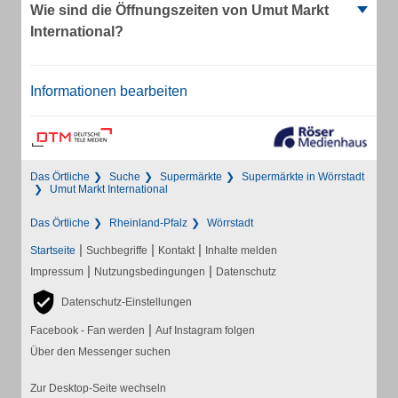
Wie sind die Öffnungszeiten von Umut Markt
International?
Informationen bearbeiten
Das Örtliche
Suche
Supermärkte
Supermärkte in Wörrstadt
Umut Markt International
Das Örtliche
Rheinland-Pfalz
Wörrstadt
|
|
|
Startseite
Suchbegriffe
Kontakt
Inhalte melden
|
|
Impressum
Nutzungsbedingungen
Datenschutz
Datenschutz-Einstellungen
|
Facebook - Fan werden
Auf Instagram folgen
Über den Messenger suchen
Zur Desktop-Seite wechseln