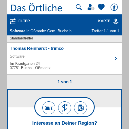
FILTER
KARTE
Software
in Oßmaritz Gem. Bucha b Jena
Treffer 1-1 von 1
Standardtreffer
Thomas Reinhardt - trimco
Software
Im Krautgarten 24
07751 Bucha - Oßmaritz
1 von 1
Interesse an Deiner Region?